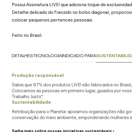
Possui Assinatura LIVE! que adiciona toque de exclusividad
Detalhe delicado do franzido no bolso diagonal, proporc
colocar pequenos pertences pessoais.
Feito no Brasil.
DETALHES
TECNOLOGIA
INDICADO PARA
SUSTENTABILI
Produção responsável
Sabia que 97% dos produtos LIVE! são fabricados no Brasi
Colocamos as pessoas em primeiro lugar, guiados por noss
Trabalho Justo".
Sustentabilidade
Retribuição para o Planeta: apoiamos organizações não go
conservação do meio ambiente, emponderando mulheres e c
Saiba mais sobre nossas iniciativas sustentáveis ›