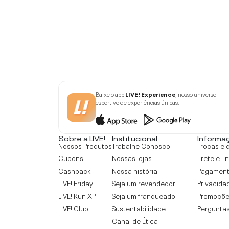
Baixe o app
LIVE! Experience
, nosso universo
esportivo de experiências únicas.
Sobre a LIVE!
Institucional
Informa
Nossos Produtos
Trabalhe Conosco
Trocas e 
Cupons
Nossas lojas
Frete e E
Cashback
Nossa história
Pagamen
LIVE! Friday
Seja um revendedor
Privacida
LIVE! Run XP
Seja um franqueado
Promoçõe
LIVE! Club
Sustentabilidade
Perguntas
Canal de Ética