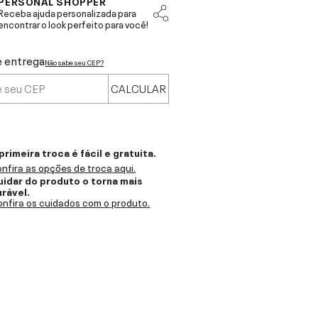
PERSONAL SHOPPER
Receba ajuda personalizada para
encontrar o look perfeito para você!
e entrega
Não sabe seu CEP?
CALCULAR
primeira troca é fácil e gratuita.
nfira as opções de troca aqui.
uidar do produto o torna mais
urável.
nfira os cuidados com o produto.