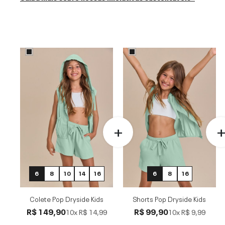
6
8
10
14
16
6
8
16
Colete Pop Dryside Kids
Shorts Pop Dryside Kids
R$ 149,90
R$ 99,90
10x
R$ 14,99
10x
R$ 9,99