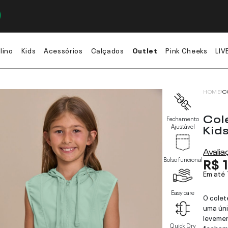
lino
Kids
Acessórios
Calçados
Outlet
Pink Cheeks
LIV
HOME
C
Col
Fechamento
Kid
Ajustável
Avali
R$ 
Bolso funcional
Em até
Easy care
O colet
uma ún
levemen
Quick Dry
fechame