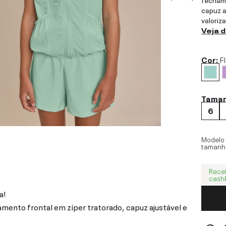
capuz a
valoriz
Veja 
Cor:
F
Tama
6
Modelo
tamanh
Rece
cash
a!
mento frontal em zíper tratorado, capuz ajustável e