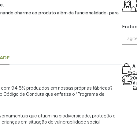
e.
ionando charme ao produto além da funcionalidade, para
Frete 
DADE
A 
Co
C
d
l, com 94,5% produzidos em nossas próprias fábricas?
Co
o Código de Conduta que enfatiza o "Programa de
vernamentais que atuam na biodiversidade, proteção e
rianças em situação de vulnerabilidade social.