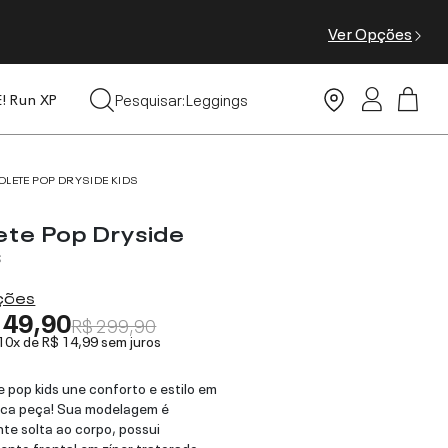
Ver Opções
Tops
Pesquisar:
Leggings
E! Run XP
Moda Praia
OLETE POP DRYSIDE KIDS
ete Pop Dryside
s
ações
149,90
R$ 299,90
 10x de
R$ 14,99
sem juros
e pop kids une conforto e estilo em
ica peça! Sua modelagem é
te solta ao corpo, possui
nto frontal em zíper tratorado,