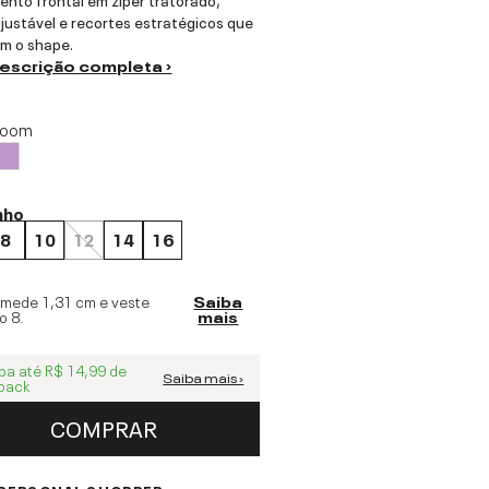
justável e recortes estratégicos que
am o shape.
descrição completa ›
loom
nho
8
10
12
14
16
 mede
1,31 cm
e veste
Saiba
o
8
.
mais
ba até
R$ 14,99
de
Saiba mais ›
back
COMPRAR