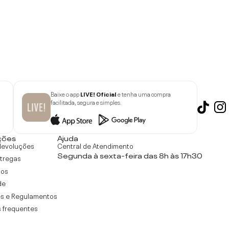
Baixe o app
LIVE! Oficial
e tenha uma compra
facilitada, segura e simples.
ções
Ajuda
devoluções
Central de Atendimento
Segunda à sexta-feira das 8h às 17h30
ntregas
tos
de
s e Regulamentos
 frequentes