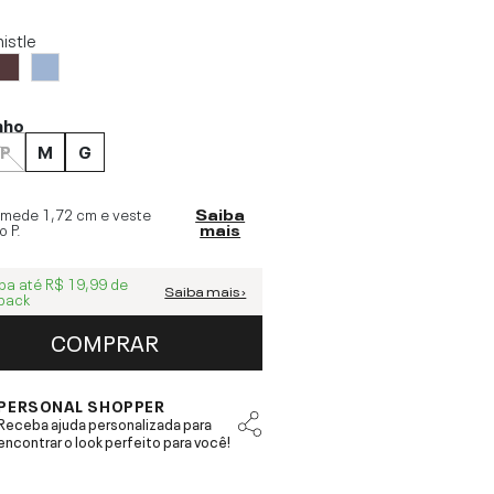
histle
nho
P
M
G
 mede
1,72 cm
e veste
Saiba
o
P
.
mais
ba até
R$ 19,99
de
Saiba mais ›
back
COMPRAR
PERSONAL SHOPPER
Receba ajuda personalizada para
encontrar o look perfeito para você!