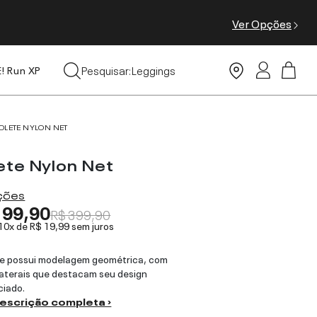
Ver Opções
Tops
Pesquisar:
Leggings
E! Run XP
Moda Praia
OLETE NYLON NET
ete Nylon Net
ações
199,90
R$ 399,90
 10x de
R$ 19,99
sem juros
te possui modelagem geométrica, com
 laterais que destacam seu design
ciado.
descrição completa ›