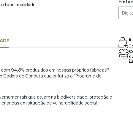
Frete 
e funcionalidade.
A 
DADE
Co
C
d
Co
l, com 94,5% produzidos em nossas próprias fábricas?
o Código de Conduta que enfatiza o "Programa de
vernamentais que atuam na biodiversidade, proteção e
rianças em situação de vulnerabilidade social.