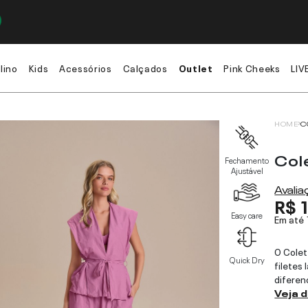
lino
Kids
Acessórios
Calçados
Outlet
Pink Cheeks
LIV
HOME
C
Col
Fechamento
Ajustável
Avali
R$ 
Easy care
Em até
O Cole
Quick Dry
filetes
diferen
Veja 