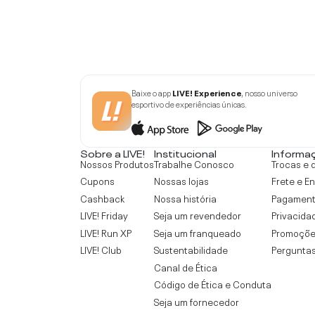
Baixe o app
LIVE! Experience
, nosso universo
esportivo de experiências únicas.
Sobre a LIVE!
Institucional
Informa
Nossos Produtos
Trabalhe Conosco
Trocas e 
Cupons
Nossas lojas
Frete e E
Cashback
Nossa história
Pagamen
LIVE! Friday
Seja um revendedor
Privacida
LIVE! Run XP
Seja um franqueado
Promoçõe
LIVE! Club
Sustentabilidade
Perguntas
Canal de Ética
Código de Ética e Conduta
Seja um fornecedor