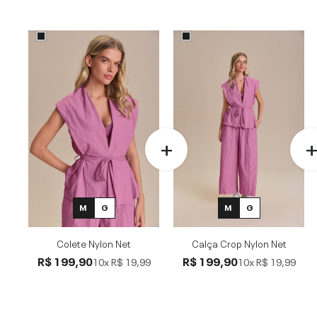
M
G
M
G
Colete Nylon Net
Calça Crop Nylon Net
R$ 199,90
R$ 199,90
10x
R$ 19,99
10x
R$ 19,99