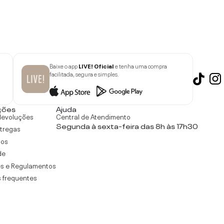
Baixe o app
LIVE! Oficial
e tenha uma compra
facilitada, segura e simples.
ções
Ajuda
devoluções
Central de Atendimento
Segunda à sexta-feira das 8h às 17h30
ntregas
tos
de
s e Regulamentos
 frequentes