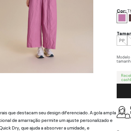
Cor:
T
Tama
PP
Modelo
tamanh
Rece
cash
ais que destacam seu design diferenciado. A gola ampla
cional de amarração permite um ajuste personalizado e
uick Dry, que ajuda a absorver a umidade, e