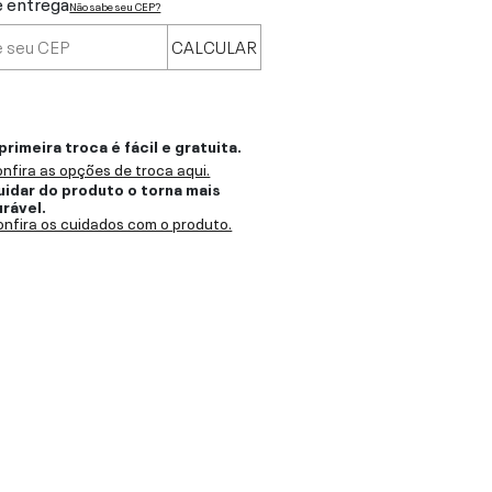
e entrega
Não sabe seu CEP?
CALCULAR
primeira troca é fácil e gratuita.
nfira as opções de troca aqui.
uidar do produto o torna mais
urável.
nfira os cuidados com o produto.