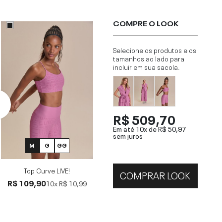
COMPRE O LOOK
Selecione os produtos e os
tamanhos ao lado para
incluir em sua sacola.
R$ 509,70
Em até 10x de
R$ 50,97
sem juros
M
G
GG
Top Curve LIVE!
COMPRAR LOOK
R$ 109,90
10x
R$ 10,99