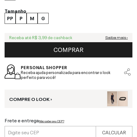
Tamanho
PP
P
M
G
Receba até
R$ 3,99
de cashback
Saiba mais ›
COMPRAR
PERSONAL SHOPPER
Receba ajuda personalizada para encontrar o look
perfeito para você!
COMPRE O LOOK ›
Frete e entrega
Não sabe seu CEP?
CALCULAR