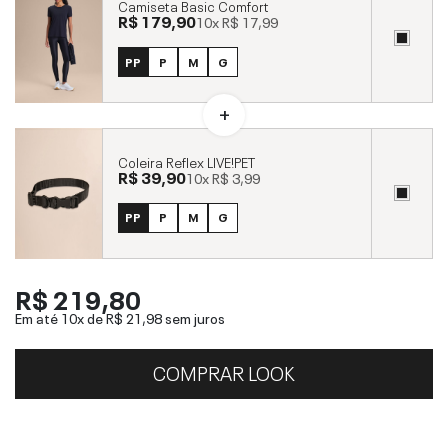
Camiseta Basic Comfort
R$ 179,90
10x
R$ 17,99
PP
P
M
G
Coleira Reflex LIVE!PET
R$ 39,90
10x
R$ 3,99
PP
P
M
G
R$ 219,80
Em até 10x de
R$ 21,98
sem juros
COMPRAR LOOK