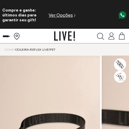
Compre e ganhe:
Ver Opções
últimos dias para
garantir seu gift!
HOME
COLEIRA REFLEX LIVE!PET