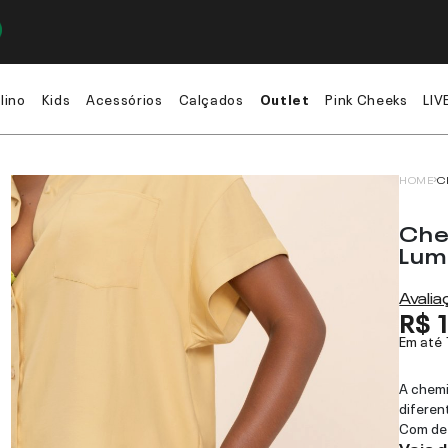
lino
Kids
Acessórios
Calçados
Outlet
Pink Cheeks
LIV
HOME
C
Che
Lum
Avali
R$ 
Em até
A chemi
diferen
Com det
Veja 