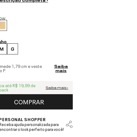
ow
nho
M
G
 mede
1,79 cm
e veste
Saiba
o
P
.
mais
ba até
R$ 19,99
de
Saiba mais ›
back
COMPRAR
PERSONAL SHOPPER
Receba ajuda personalizada para
encontrar o look perfeito para você!