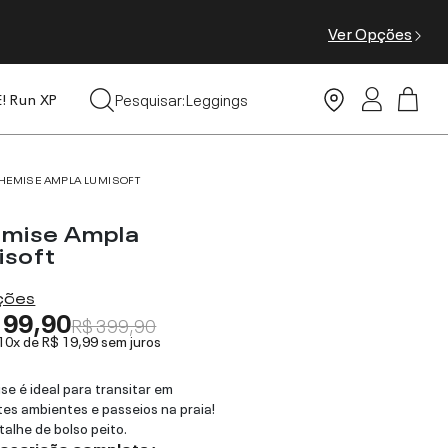
Ver Opções
Tops
Pesquisar:
Leggings
E! Run XP
Moda Praia
HEMISE AMPLA LUMISOFT
mise Ampla
isoft
ações
199,90
R$ 399,90
 10x de
R$ 19,99
sem juros
se é ideal para transitar em
tes ambientes e passeios na praia!
alhe de bolso peito.
descrição completa ›