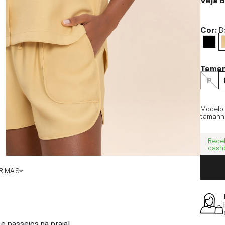
Cor:
B
Tama
P
Modelo
tamanh
Rece
cash
 MAIS
e passeios na praia!