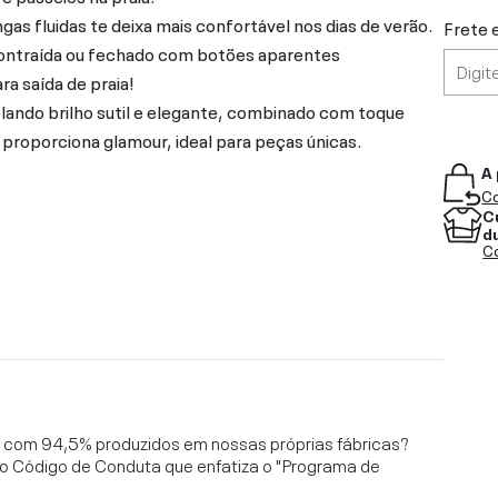
s fluidas te deixa mais confortável nos dias de verão.
Frete 
scontraída ou fechado com botões aparentes
a saída de praia!
lando brilho sutil e elegante, combinado com toque
roporciona glamour, ideal para peças únicas.
A 
Co
C
d
Co
l, com 94,5% produzidos em nossas próprias fábricas?
o Código de Conduta que enfatiza o "Programa de