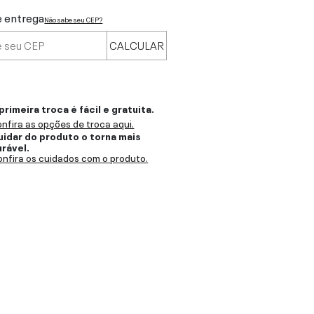
e entrega
Não sabe seu CEP?
CALCULAR
primeira troca é fácil e gratuita.
nfira as opções de troca aqui.
uidar do produto o torna mais
urável.
nfira os cuidados com o produto.