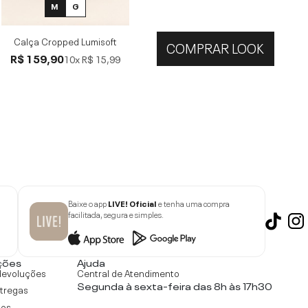
M
G
Calça Cropped Lumisoft
COMPRAR LOOK
R$ 159,90
10x
R$ 15,99
Baixe o app
LIVE! Oficial
e tenha uma compra
facilitada, segura e simples.
ções
Ajuda
devoluções
Central de Atendimento
Segunda à sexta-feira das 8h às 17h30
ntregas
tos