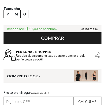
Tamanho
P
M
G
Receba até
R$ 24,99
de cashback
Saiba mais ›
COMPRAR
PERSONAL SHOPPER
Receba ajuda personalizada para encontrar o look
perfeito para você!
COMPRE O LOOK ›
Frete e entrega
Não sabe seu CEP?
CALCULAR