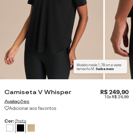
Modelo mede
1,78 cm
e veste
tamanho
M
.
Saiba mais
Camiseta V Whisper
R$ 249,90
10x
R$ 24,99
Avaliações
Adicionar aos favoritos
Cor:
Preto