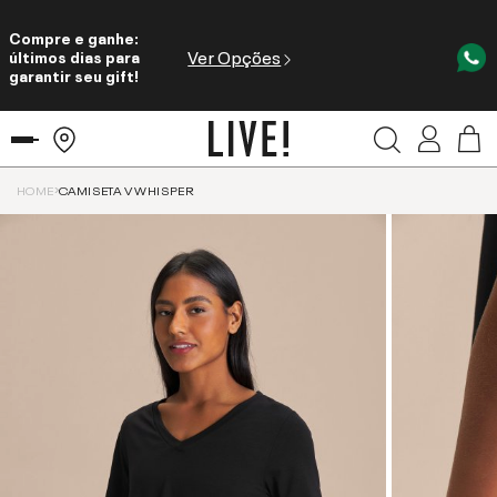
Compre e ganhe:
Ver Opções
últimos dias para
garantir seu gift!
HOME
CAMISETA V WHISPER