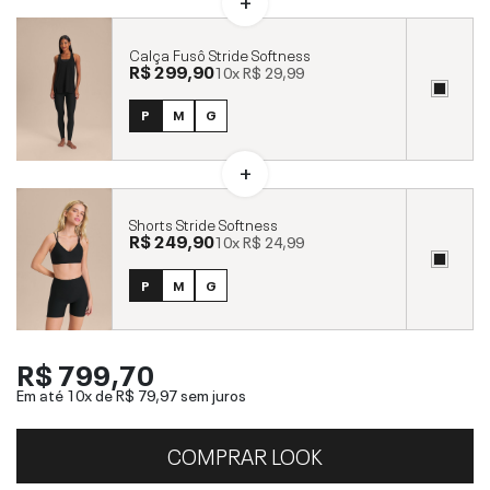
Calça Fusô Stride Softness
R$ 299,90
10x
R$ 29,99
P
M
G
Shorts Stride Softness
R$ 249,90
10x
R$ 24,99
P
M
G
R$ 799,70
Em até 10x de
R$ 79,97
sem juros
COMPRAR LOOK