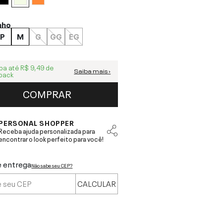
nho
P
M
G
GG
EG
ba até
R$ 9,49
de
Saiba mais ›
back
COMPRAR
PERSONAL SHOPPER
Receba ajuda personalizada para
encontrar o look perfeito para você!
e entrega
Não sabe seu CEP?
CALCULAR