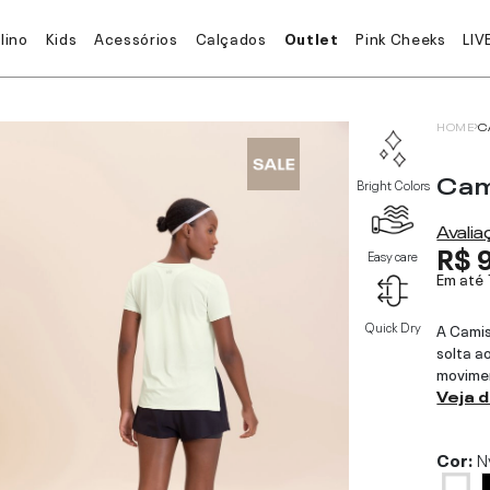
lino
Kids
Acessórios
Calçados
Outlet
Pink Cheeks
LIV
HOME
C
Cam
Bright Colors
Avali
R$ 
Easy care
Em até
Quick Dry
A Camis
solta a
movimen
Veja 
Cor:
N