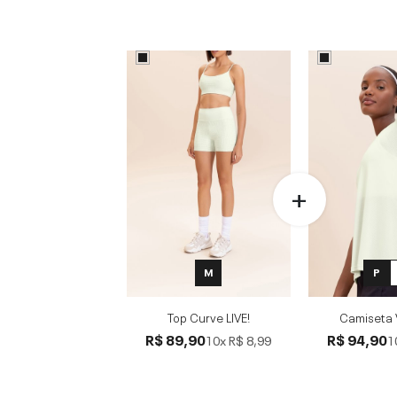
M
P
Top Curve LIVE!
Camiseta 
R$ 89,90
R$ 94,90
10x
R$ 8,99
1