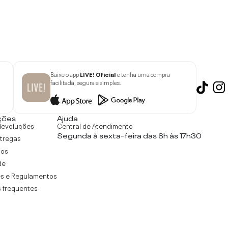
Baixe o app
LIVE! Oficial
e tenha uma compra
facilitada, segura e simples.
ções
Ajuda
devoluções
Central de Atendimento
Segunda à sexta-feira das 8h às 17h30
ntregas
tos
de
s e Regulamentos
 frequentes