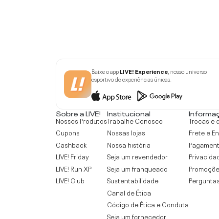
Baixe o app
LIVE! Experience
, nosso universo
esportivo de experiências únicas.
Sobre a LIVE!
Institucional
Informa
Nossos Produtos
Trabalhe Conosco
Trocas e 
Cupons
Nossas lojas
Frete e E
Cashback
Nossa história
Pagamen
LIVE! Friday
Seja um revendedor
Privacida
LIVE! Run XP
Seja um franqueado
Promoçõe
LIVE! Club
Sustentabilidade
Perguntas
Canal de Ética
Código de Ética e Conduta
Seja um fornecedor