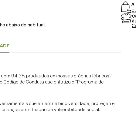
A 
Co
C
d
o abaixo do habitual.
Co
DADE
l, com 94,5% produzidos em nossas próprias fábricas?
o Código de Conduta que enfatiza o "Programa de
vernamentais que atuam na biodiversidade, proteção e
rianças em situação de vulnerabilidade social.