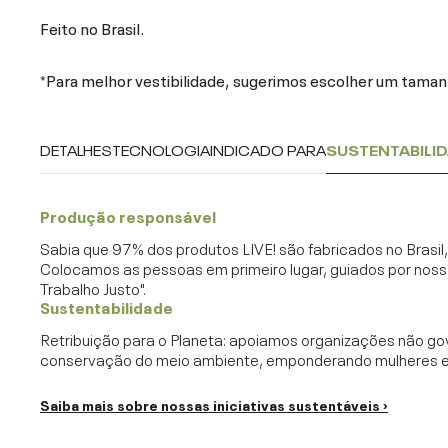
Feito no Brasil.
*Para melhor vestibilidade, sugerimos escolher um tamanh
DETALHES
TECNOLOGIA
INDICADO PARA
SUSTENTABILI
Produção responsável
Sabia que 97% dos produtos LIVE! são fabricados no Brasi
Colocamos as pessoas em primeiro lugar, guiados por noss
Trabalho Justo".
Sustentabilidade
Retribuição para o Planeta: apoiamos organizações não go
conservação do meio ambiente, emponderando mulheres e c
Saiba mais sobre nossas iniciativas sustentáveis ›