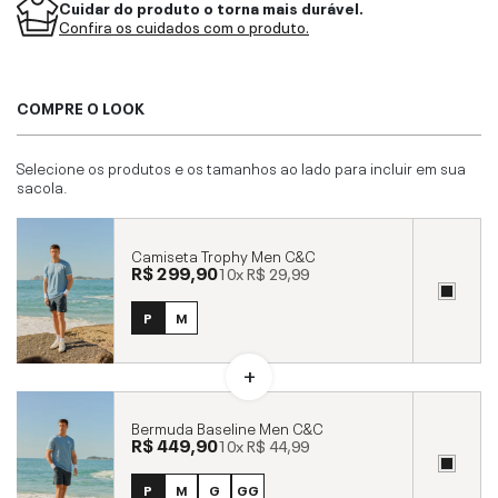
Cuidar do produto o torna mais durável.
Confira os cuidados com o produto.
COMPRE O LOOK
Selecione os produtos e os tamanhos ao lado para incluir em sua
sacola.
Camiseta Trophy Men C&C
R$ 299,90
10x
R$ 29,99
P
M
Bermuda Baseline Men C&C
R$ 449,90
10x
R$ 44,99
P
M
G
GG