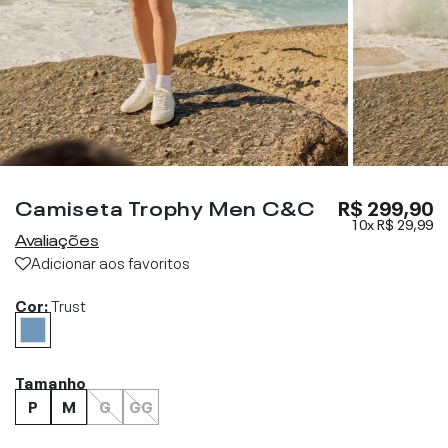
Camiseta Trophy Men C&C
R$ 299,90
10x
R$ 29,99
Avaliações
Adicionar aos favoritos
Cor:
Trust
Tamanho
P
M
G
GG