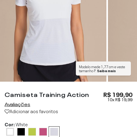
Modelo mede
1,77 cm
e veste
tamanho
P
.
Saiba mais
Camiseta Training Action
R$ 199,90
10x
R$ 19,99
Avaliações
Adicionar aos favoritos
Cor:
White