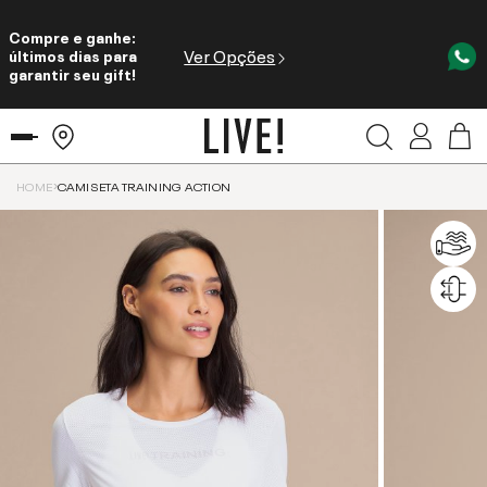
Compre e ganhe:
Ver Opções
últimos dias para
garantir seu gift!
HOME
CAMISETA TRAINING ACTION