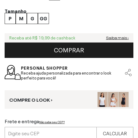
Tamanho
P
M
G
GG
Receba até
R$ 19,99
de cashback
Saiba mais ›
COMPRAR
PERSONAL SHOPPER
Receba ajuda personalizada para encontrar o look
perfeito para você!
COMPRE O LOOK ›
Frete e entrega
Não sabe seu CEP?
CALCULAR