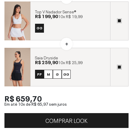
Top V Nadador Sense®
R$ 199,90
10x
R$ 19,99
GG
Saia Dryside
R$ 259,90
10x
R$ 25,99
PP
M
G
GG
R$ 659,70
Em até 10x de
R$ 65,97
sem juros
COMPRAR LOOK