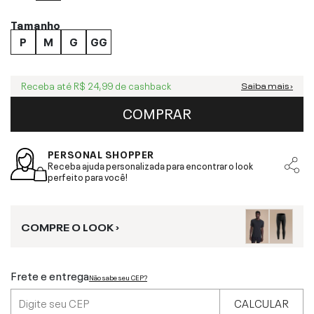
Tamanho
P
M
G
GG
Receba até
R$ 24,99
de cashback
Saiba mais ›
COMPRAR
PERSONAL SHOPPER
Receba ajuda personalizada para encontrar o look
perfeito para você!
COMPRE O LOOK ›
Frete e entrega
Não sabe seu CEP?
CALCULAR