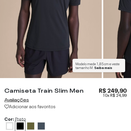
Modelo mede
1,85 cm
e veste
tamanho
M
.
Saiba mais
Camiseta Train Slim Men
R$ 249,90
10x
R$ 24,99
Avaliações
Adicionar aos favoritos
Cor:
Preto