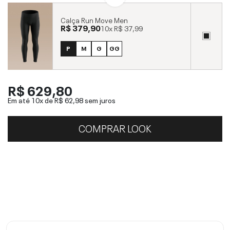
Calça Run Move Men
R$ 379,90
10x
R$ 37,99
P
M
G
GG
R$ 629,80
Em até 10x de
R$ 62,98
sem juros
COMPRAR LOOK