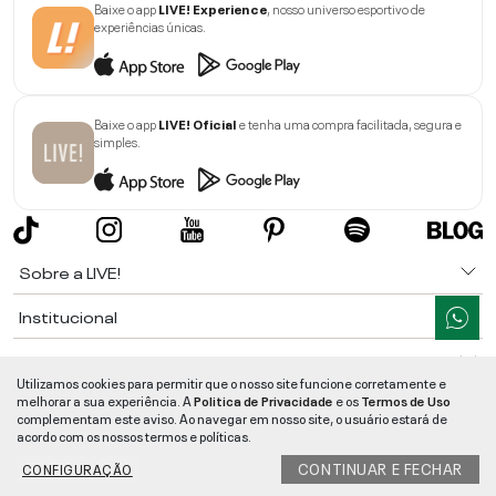
Baixe o app
LIVE! Experience
, nosso universo esportivo de
experiências únicas.
Baixe o app
LIVE! Oficial
e tenha uma compra facilitada, segura e
simples.
Sobre a LIVE!
Institucional
Informações
Utilizamos cookies para permitir que o nosso site funcione corretamente e
melhorar a sua experiência. A
Politica de Privacidade
e os
Termos de Uso
Ajuda
complementam este aviso. Ao navegar em nosso site, o usuário estará de
acordo com os nossos termos e políticas.
Segurança e Qualidade
CONTINUAR E FECHAR
CONFIGURAÇÃO
LIVE!
©
2026
- TODOS OS DIREITOS RESERVADOS -
RUA MANOEL FRANCISCO
DA COSTA, 1600 - BAIRRO VIEIRA - CEP 89257-207
-
JARAGUÁ DO SUL
/
SC
-