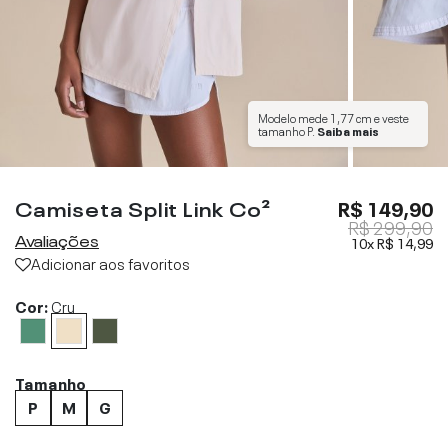
Modelo mede
1,77 cm
e veste
tamanho
P
.
Saiba mais
Camiseta Split Link Co²
R$ 149,90
R$ 299,90
Avaliações
10x
R$ 14,99
Adicionar aos favoritos
Cor:
Cru
Tamanho
P
M
G