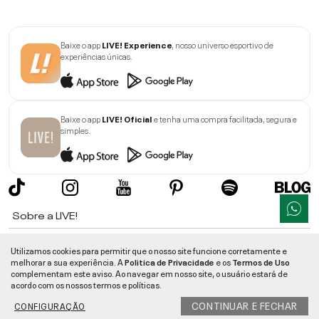
Baixe o app
LIVE! Experience
, nosso universo esportivo de
experiências únicas.
Baixe o app
LIVE! Oficial
e tenha uma compra facilitada, segura e
simples.
Sobre a LIVE!
Institucional
Utilizamos cookies para permitir que o nosso site funcione corretamente e
melhorar a sua experiência. A
Politica de Privacidade
e os
Termos de Uso
Informações
complementam este aviso. Ao navegar em nosso site, o usuário estará de
acordo com os nossos termos e políticas.
Ajuda
CONTINUAR E FECHAR
CONFIGURAÇÃO