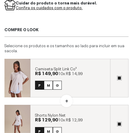
Cuidar do produto o torna mais durável.
Confira os cuidados com o produto.
COMPRE O LOOK
Selecione os produtos e os tamanhos ao lado para incluir em sua
sacola.
Camiseta Split Link Co²
R$ 149,90
10x
R$ 14,99
P
M
G
Shorts Nylon Net
R$ 129,90
10x
R$ 12,99
P
M
G