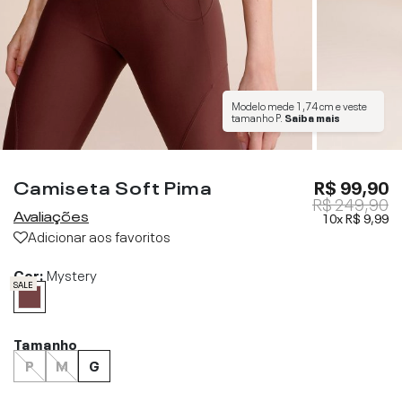
Modelo mede
1,74 cm
e veste
tamanho
P
.
Saiba mais
Camiseta Soft Pima
R$ 99,90
R$ 249,90
Avaliações
10x
R$ 9,99
Adicionar aos favoritos
Cor:
Mystery
SALE
Tamanho
P
M
G