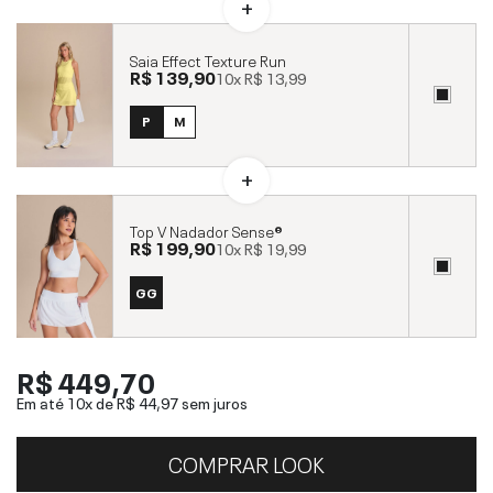
Saia Effect Texture Run
R$ 139,90
10x
R$ 13,99
P
M
Top V Nadador Sense®
R$ 199,90
10x
R$ 19,99
GG
R$ 449,70
Em até 10x de
R$ 44,97
sem juros
COMPRAR LOOK