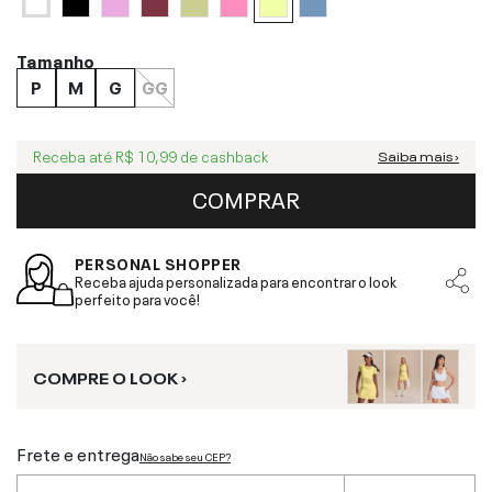
Tamanho
P
M
G
GG
Receba até
R$ 10,99
de cashback
Saiba mais ›
COMPRAR
PERSONAL SHOPPER
Receba ajuda personalizada para encontrar o look
perfeito para você!
COMPRE O LOOK ›
Frete e entrega
Não sabe seu CEP?