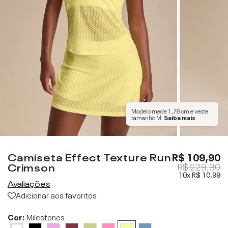
Modelo mede
1,78 cm
e veste
tamanho
M
.
Saiba mais
Camiseta Effect Texture Run
R$ 109,90
Crimson
R$ 229,90
10x
R$ 10,99
Avaliações
Adicionar aos favoritos
Cor:
Milestones