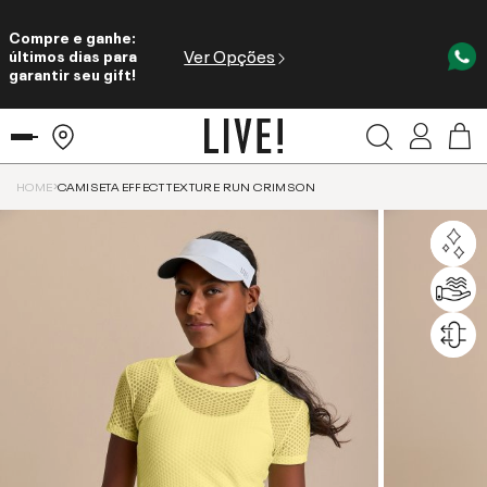
Compre e ganhe:
Ver Opções
últimos dias para
garantir seu gift!
HOME
CAMISETA EFFECT TEXTURE RUN CRIMSON