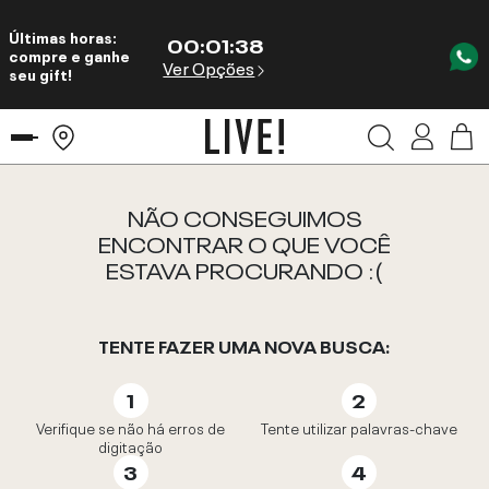
Últimas horas:
00
:
01
:
38
compre e ganhe
Ver Opções
seu gift!
NÃO CONSEGUIMOS
ENCONTRAR O QUE VOCÊ
ESTAVA PROCURANDO :(
TENTE FAZER UMA NOVA BUSCA:
Verifique se não há erros de
Tente utilizar palavras-chave
digitação