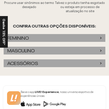
Procure usar sinônimos ao termo
Talvez o produto tenha esgotado
desejado
ou esteja em processo de
atualização no site
Ganhe 15% OFF*
CONFIRA OUTRAS OPÇÕES DISPONÍVEIS:
FEMININO
MASCULINO
ACESSÓRIOS
Baixe o app
LIVE! Experience
, nosso universo esportivo de
experiências únicas.