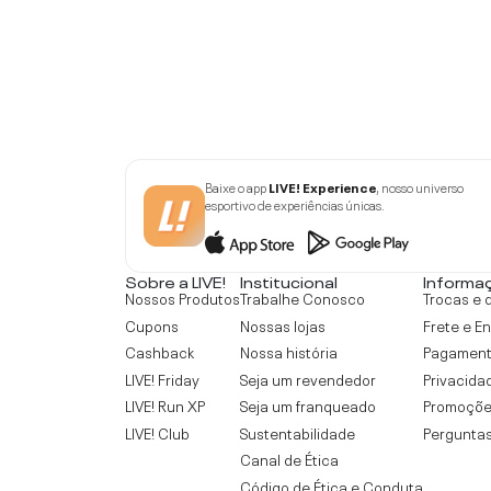
Baixe o app
LIVE! Experience
, nosso universo
esportivo de experiências únicas.
Sobre a LIVE!
Institucional
Informa
Nossos Produtos
Trabalhe Conosco
Trocas e 
Cupons
Nossas lojas
Frete e E
Cashback
Nossa história
Pagamen
LIVE! Friday
Seja um revendedor
Privacida
LIVE! Run XP
Seja um franqueado
Promoçõe
LIVE! Club
Sustentabilidade
Perguntas
Canal de Ética
Código de Ética e Conduta