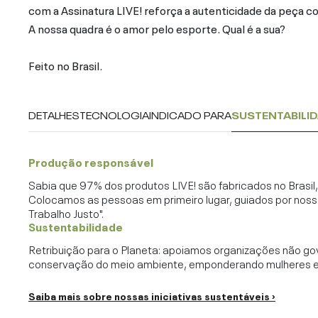
com a Assinatura LIVE! reforça a autenticidade da peça c
A nossa quadra é o amor pelo esporte. Qual é a sua?
Feito no Brasil.
DETALHES
TECNOLOGIA
INDICADO PARA
SUSTENTABILI
Produção responsável
Sabia que 97% dos produtos LIVE! são fabricados no Brasi
Colocamos as pessoas em primeiro lugar, guiados por noss
Trabalho Justo".
Sustentabilidade
Retribuição para o Planeta: apoiamos organizações não go
conservação do meio ambiente, emponderando mulheres e c
Saiba mais sobre nossas iniciativas sustentáveis ›