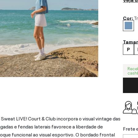
Cor:
T
Tama
P
Rece
cash
 Sweat LIVE! Court & Club incorpora o visual vintage das
das e fendas laterais favorece a liberdade de
Frete 
que funcional ao visual esportivo. O bordado frontal