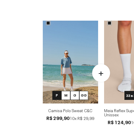
P
M
G
GG
33 a
Camisa Polo Sweat C&C
Meia Reflex Sup
Unissex
R$ 299,90
10x
R$ 29,99
R$ 124,90
1