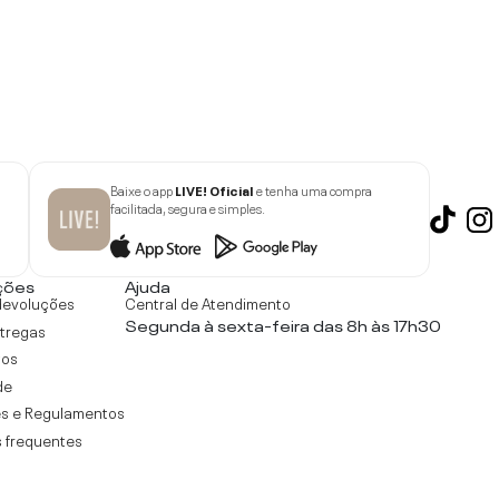
Baixe o app
LIVE! Oficial
e tenha uma compra
facilitada, segura e simples.
ções
Ajuda
devoluções
Central de Atendimento
Segunda à sexta-feira das 8h às 17h30
ntregas
tos
de
s e Regulamentos
 frequentes