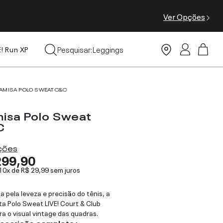
Ver Opções
Tops
Pesquisar:
Leggings
E! Run XP
Moda Praia
AMISA POLO SWEAT C&C
isa Polo Sweat
C
ações
299,90
 10x de
R$ 29,99
sem juros
da pela leveza e precisão do tênis, a
a Polo Sweat LIVE! Court & Club
ra o visual vintage das quadras.
descrição completa ›