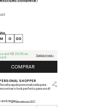
rust
nho
M
G
GG
ba até
R$ 29,99
de
Saiba mais ›
back
COMPRAR
PERSONAL SHOPPER
Receba ajuda personalizada para
encontrar o look perfeito para você!
e entrega
Não sabe seu CEP?