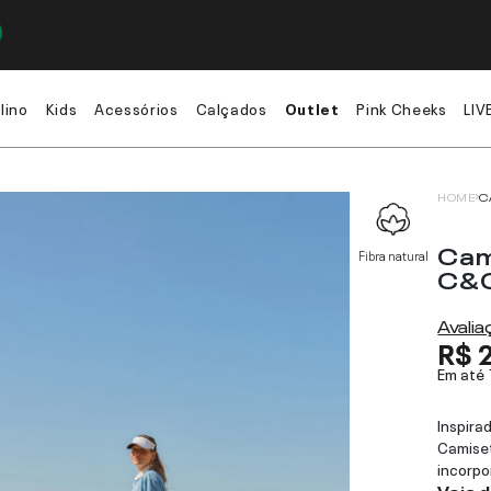
lino
Kids
Acessórios
Calçados
Outlet
Pink Cheeks
LIV
HOME
C
Cam
Fibra natural
C&
Avali
R$ 
Em até
Inspira
Camiset
incorpo
Veja 