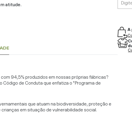
om atitude.
A 
Co
C
d
DADE
Co
l, com 94,5% produzidos em nossas próprias fábricas?
o Código de Conduta que enfatiza o "Programa de
vernamentais que atuam na biodiversidade, proteção e
rianças em situação de vulnerabilidade social.