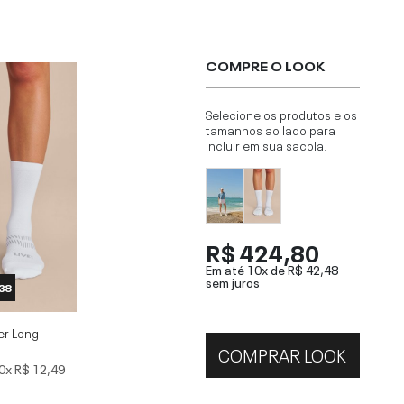
COMPRE O LOOK
Selecione os produtos e os
tamanhos ao lado para
incluir em sua sacola.
R$ 424,80
Em até 10x de
R$ 42,48
sem juros
 38
er Long
COMPRAR LOOK
0x
R$ 12,49