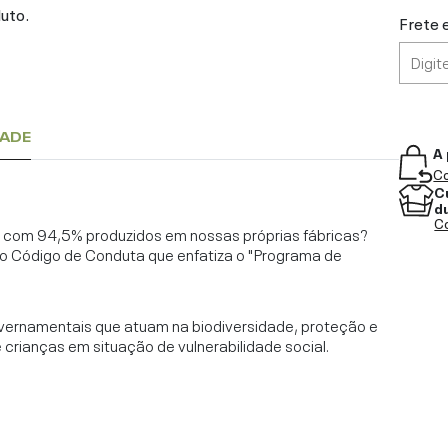
duto.
Frete 
DADE
A 
Co
C
d
Co
l, com 94,5% produzidos em nossas próprias fábricas?
o Código de Conduta que enfatiza o "Programa de
vernamentais que atuam na biodiversidade, proteção e
rianças em situação de vulnerabilidade social.