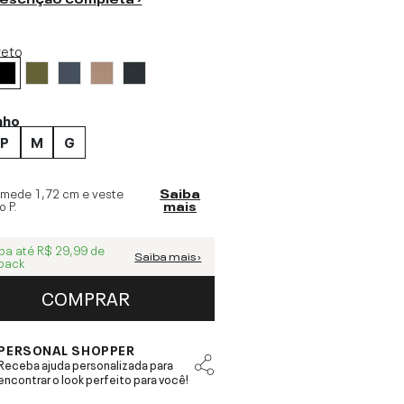
reto
nho
P
M
G
 mede
1,72 cm
e veste
Saiba
o
P
.
mais
ba até
R$ 29,99
de
Saiba mais ›
back
COMPRAR
PERSONAL SHOPPER
Receba ajuda personalizada para
encontrar o look perfeito para você!