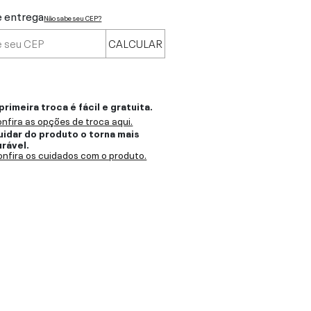
e entrega
Não sabe seu CEP?
CALCULAR
primeira troca é fácil e gratuita.
nfira as opções de troca aqui.
uidar do produto o torna mais
urável.
nfira os cuidados com o produto.