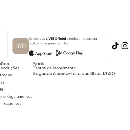
Baixe o app
LIVE! Oficial
e tenha uma compra
facilitada, segura e simples.
ções
Ajuda
devoluções
Central de Atendimento
Segunda à sexta-feira das 8h às 17h30
ntregas
tos
de
s e Regulamentos
 frequentes