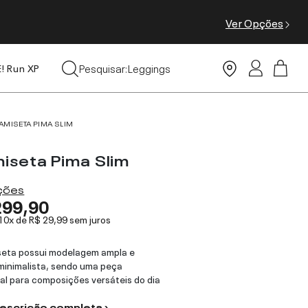
Ver Opções
Tops
Pesquisar:
Leggings
E! Run XP
Moda Praia
AMISETA PIMA SLIM
iseta Pima Slim
ações
299,90
 10x de
R$ 29,99
sem juros
seta possui modelagem ampla e
minimalista, sendo uma peça
al para composições versáteis do dia
descrição completa ›