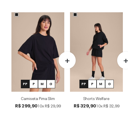
PP
P
M
G
PP
P
M
G
Camiseta Pima Slim
Shorts Welfare
R$ 299,90
R$ 329,90
10x
R$ 29,99
10x
R$ 32,99