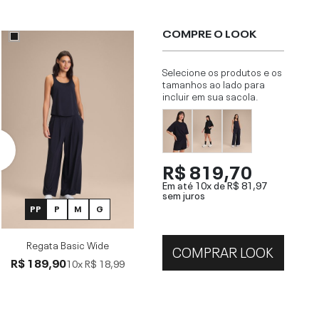
COMPRE O LOOK
Selecione os produtos e os
tamanhos ao lado para
incluir em sua sacola.
R$ 819,70
Em até 10x de
R$ 81,97
sem juros
PP
P
M
G
Regata Basic Wide
COMPRAR LOOK
R$ 189,90
10x
R$ 18,99