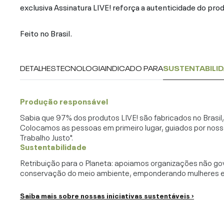
exclusiva Assinatura LIVE! reforça a autenticidade do pro
Feito no Brasil.
DETALHES
TECNOLOGIA
INDICADO PARA
SUSTENTABILI
Produção responsável
Sabia que 97% dos produtos LIVE! são fabricados no Brasi
Colocamos as pessoas em primeiro lugar, guiados por noss
Trabalho Justo".
Sustentabilidade
Retribuição para o Planeta: apoiamos organizações não go
conservação do meio ambiente, emponderando mulheres e c
Saiba mais sobre nossas iniciativas sustentáveis ›