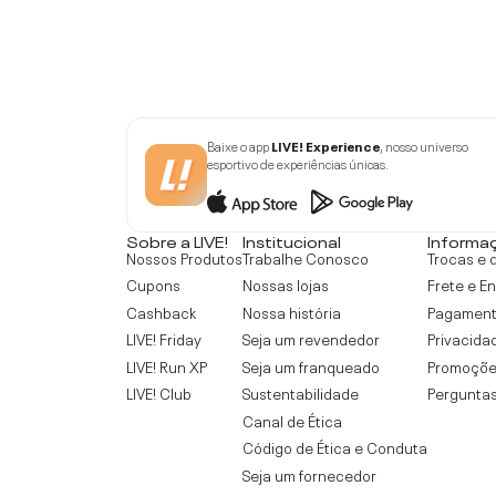
Baixe o app
LIVE! Experience
, nosso universo
esportivo de experiências únicas.
Sobre a LIVE!
Institucional
Informa
Nossos Produtos
Trabalhe Conosco
Trocas e 
Cupons
Nossas lojas
Frete e E
Cashback
Nossa história
Pagamen
LIVE! Friday
Seja um revendedor
Privacida
LIVE! Run XP
Seja um franqueado
Promoçõe
LIVE! Club
Sustentabilidade
Perguntas
Canal de Ética
Código de Ética e Conduta
Seja um fornecedor