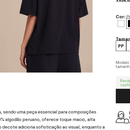
Cor:
P
Tama
PP
Modelo
tamanh
Rece
cash
a, sendo uma peça essencial para composições
00% algodão peruano, oferece toque macio, alta
 decote adiciona sofisticação ao visual, enquanto a