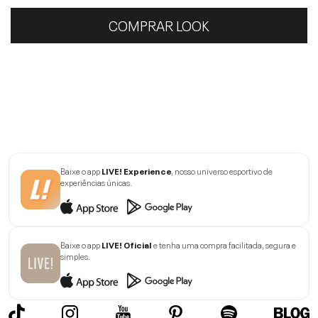
COMPRAR LOOK
Baixe o app
LIVE! Experience
, nosso universo esportivo de
experiências únicas.
Baixe o app
LIVE! Oficial
e tenha uma compra facilitada, segura e
simples.