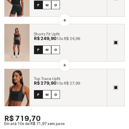
P
M
G
Shorts Fit Upfit
R$ 249,90
10x
R$ 24,99
P
M
G
Top Trace Upfit
R$ 279,90
10x
R$ 27,99
P
M
G
R$ 719,70
Em até 10x de
R$ 71,97
sem juros