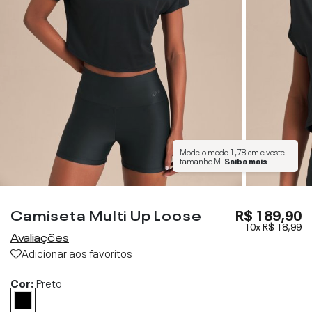
Modelo mede
1,78 cm
e veste
tamanho
M
.
Saiba mais
Camiseta Multi Up Loose
R$ 189,90
10x
R$ 18,99
Avaliações
Adicionar aos favoritos
Cor:
Preto