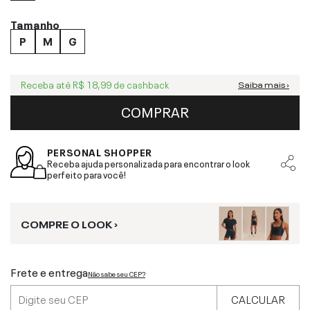
Tamanho
P
M
G
Receba até
R$ 18,99
de cashback
Saiba mais ›
COMPRAR
PERSONAL SHOPPER
Receba ajuda personalizada para encontrar o look
perfeito para você!
COMPRE O LOOK ›
Frete e entrega
Não sabe seu CEP?
CALCULAR