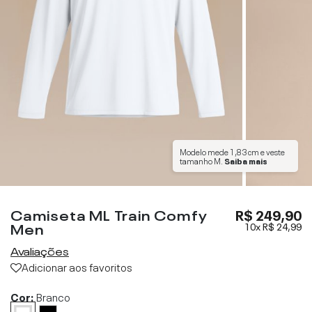
Modelo mede
1,83 cm
e veste
tamanho
M
.
Saiba mais
Camiseta ML Train Comfy
R$ 249,90
Men
10x
R$ 24,99
Avaliações
Adicionar aos favoritos
Cor:
Branco