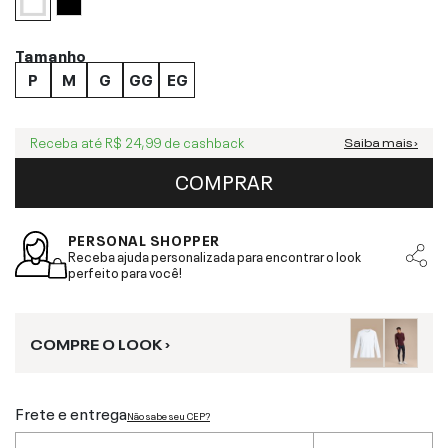
Tamanho
P
M
G
GG
EG
Receba até
R$ 24,99
de cashback
Saiba mais ›
COMPRAR
PERSONAL SHOPPER
Receba ajuda personalizada para encontrar o look
perfeito para você!
COMPRE O LOOK ›
Frete e entrega
Não sabe seu CEP?