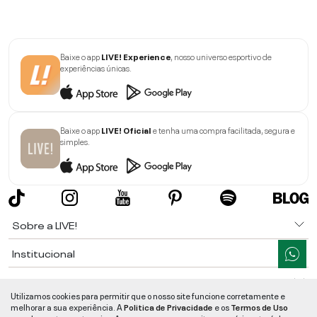
Baixe o app
LIVE! Experience
, nosso universo esportivo de
experiências únicas.
Baixe o app
LIVE! Oficial
e tenha uma compra facilitada, segura e
simples.
Sobre a LIVE!
Institucional
Informações
Utilizamos cookies para permitir que o nosso site funcione corretamente e
melhorar a sua experiência. A
Politica de Privacidade
e os
Termos de Uso
Ajuda