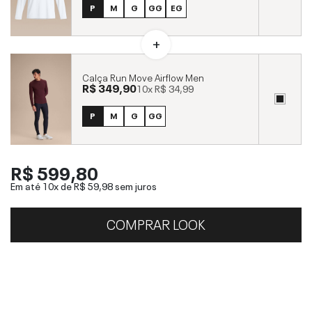
P
M
G
GG
EG
Calça Run Move Airflow Men
R$ 349,90
10x
R$ 34,99
P
M
G
GG
R$ 599,80
Em até 10x de
R$ 59,98
sem juros
COMPRAR LOOK