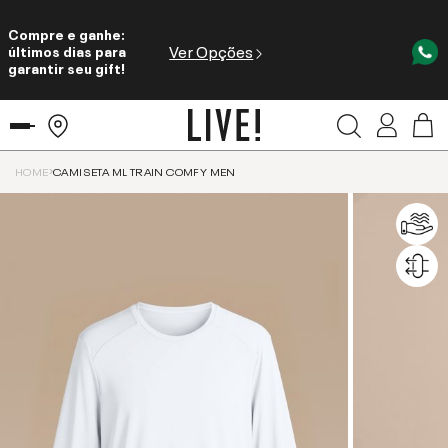
Compre e ganhe:
Ver Opções
últimos dias para
garantir seu gift!
HOME
CAMISETA ML TRAIN COMFY MEN