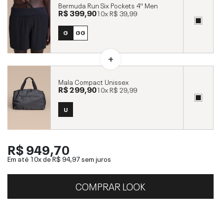
Bermuda Run Six Pockets 4'' Men
R$ 399,90
10x
R$ 39,99
G
GG
Mala Compact Unissex
R$ 299,90
10x
R$ 29,99
U
R$ 949,70
Em até 10x de
R$ 94,97
sem juros
COMPRAR LOOK