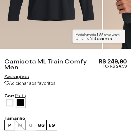
Modelo mede
1,88 cm
e veste
tamanho
M
.
Saiba mais
Camiseta ML Train Comfy
R$ 249,90
Men
10x
R$ 24,99
Avaliações
Adicionar aos favoritos
Cor:
Preto
Tamanho
P
M
G
GG
EG