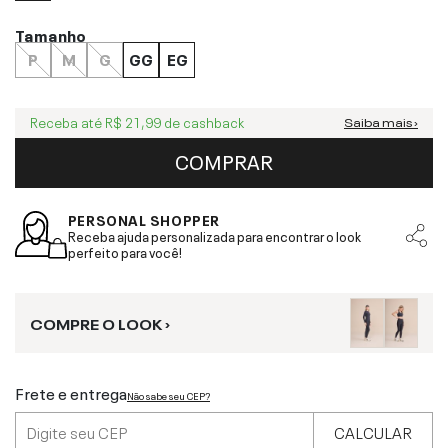
Tamanho
P
M
G
GG
EG
Receba até
R$ 21,99
de cashback
Saiba mais ›
COMPRAR
PERSONAL SHOPPER
Receba ajuda personalizada para encontrar o look
perfeito para você!
COMPRE O LOOK ›
Frete e entrega
Não sabe seu CEP?
CALCULAR