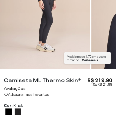
Modelo mede
1,72 cm
e veste
tamanho
P
.
Saiba mais
Camiseta ML Thermo Skin®
R$ 219,90
10x
R$ 21,99
Avaliações
Adicionar aos favoritos
Cor:
Black