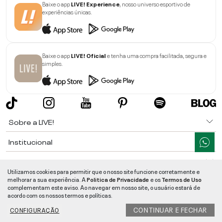
Baixe o app
LIVE! Experience
, nosso universo esportivo de
experiências únicas.
Baixe o app
LIVE! Oficial
e tenha uma compra facilitada, segura e
simples.
Sobre a LIVE!
Institucional
Informações
Utilizamos cookies para permitir que o nosso site funcione corretamente e
melhorar a sua experiência. A
Politica de Privacidade
e os
Termos de Uso
Ajuda
complementam este aviso. Ao navegar em nosso site, o usuário estará de
acordo com os nossos termos e políticas.
Segurança e Qualidade
CONTINUAR E FECHAR
CONFIGURAÇÃO
LIVE!
©
2026
- TODOS OS DIREITOS RESERVADOS -
RUA MANOEL FRANCISCO
DA COSTA, 1600 - BAIRRO VIEIRA - CEP 89257-207
-
JARAGUÁ DO SUL
/
SC
-