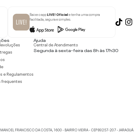
Baixe o app
LIVE! Oficial
e tenha uma compra
facilitada, segura e simples.
ções
Ajuda
devoluções
Central de Atendimento
Segunda à sexta-feira das 8h às 17h30
ntregas
tos
de
s e Regulamentos
 frequentes
 MANOEL FRANCISCO DA COSTA, 1600 - BAIRRO VIEIRA - CEP 89257-207
-
JARAGUÁ