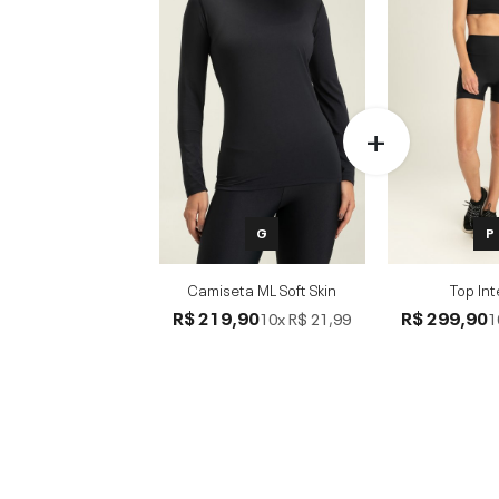
G
P
Camiseta ML Soft Skin
Top In
R$ 219,90
R$ 299,90
10x
R$ 21,99
1