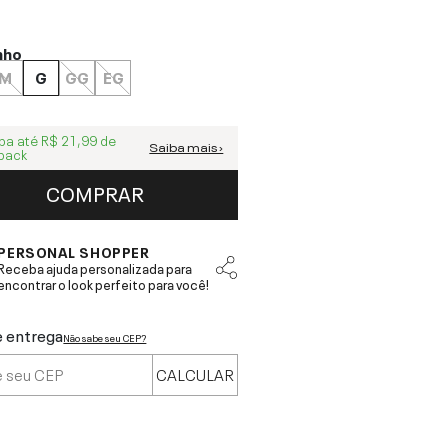
nho
M
G
GG
EG
ba até
R$ 21,99
de
Saiba mais ›
back
COMPRAR
PERSONAL SHOPPER
Receba ajuda personalizada para
encontrar o look perfeito para você!
e entrega
Não sabe seu CEP?
CALCULAR