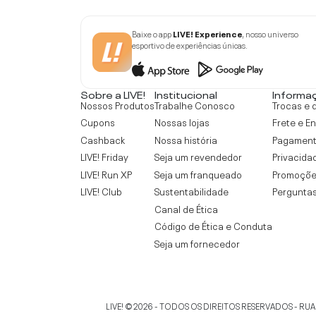
Baixe o app
LIVE! Experience
, nosso universo
esportivo de experiências únicas.
Sobre a LIVE!
Institucional
Informa
Nossos Produtos
Trabalhe Conosco
Trocas e 
Cupons
Nossas lojas
Frete e E
Cashback
Nossa história
Pagamen
LIVE! Friday
Seja um revendedor
Privacida
LIVE! Run XP
Seja um franqueado
Promoçõe
LIVE! Club
Sustentabilidade
Perguntas
Canal de Ética
Código de Ética e Conduta
Seja um fornecedor
LIVE!
©
2026
- TODOS OS DIREITOS RESERVADOS -
RUA