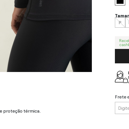
Tama
P
Rece
cash
Frete 
e proteção térmica.