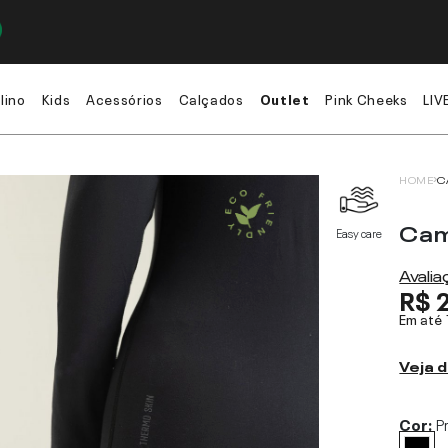
lino
Kids
Acessórios
Calçados
Outlet
Pink Cheeks
LIV
HOME
C
Cam
Easy care
Avali
R$ 
Em até
Veja d
Cor:
P