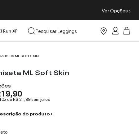
Ver Opções
Tops
Pesquisar:
Leggings
E! Run XP
Moda Praia
AMISETA ML SOFT SKIN
iseta ML Soft Skin
ações
219,90
 10x de
R$ 21,99
sem juros
escrição do produto ›
reto