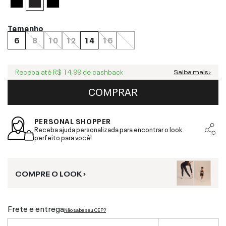
Tamanho
6
8
10
12
14
16
Receba até
R$ 14,99
de cashback
Saiba mais ›
COMPRAR
PERSONAL SHOPPER
Receba ajuda personalizada para encontrar o look
perfeito para você!
COMPRE O LOOK ›
Frete e entrega
Não sabe seu CEP?