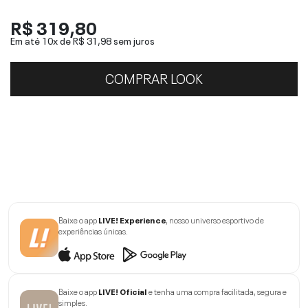
R$ 319,80
Em até 10x de
R$ 31,98
sem juros
COMPRAR LOOK
Baixe o app
LIVE! Experience
, nosso universo esportivo de
experiências únicas.
Baixe o app
LIVE! Oficial
e tenha uma compra facilitada, segura e
simples.