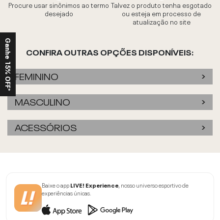
Procure usar sinônimos ao termo
Talvez o produto tenha esgotado
desejado
ou esteja em processo de
atualização no site
Ganhe 15% OFF*
CONFIRA OUTRAS OPÇÕES DISPONÍVEIS:
FEMININO
MASCULINO
ACESSÓRIOS
Baixe o app
LIVE! Experience
, nosso universo esportivo de
experiências únicas.