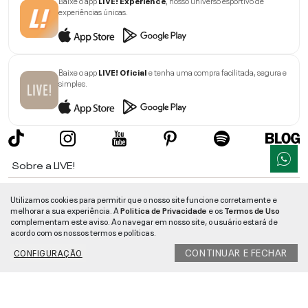
Baixe o app
LIVE! Experience
, nosso universo esportivo de
experiências únicas.
Baixe o app
LIVE! Oficial
e tenha uma compra facilitada, segura e
simples.
Sobre a LIVE!
Institucional
Utilizamos cookies para permitir que o nosso site funcione corretamente e
melhorar a sua experiência. A
Politica de Privacidade
e os
Termos de Uso
Informações
complementam este aviso. Ao navegar em nosso site, o usuário estará de
acordo com os nossos termos e políticas.
Ajuda
CONTINUAR E FECHAR
CONFIGURAÇÃO
Segurança e Qualidade
LIVE!
©
2026
- TODOS OS DIREITOS RESERVADOS -
RUA MANOEL FRANCISCO
DA COSTA, 1600 - BAIRRO VIEIRA - CEP 89257-207
-
JARAGUÁ DO SUL
/
SC
-