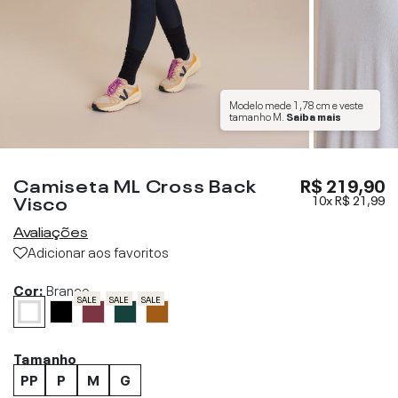
Modelo mede
1,78 cm
e veste
tamanho
M
.
Saiba mais
Camiseta ML Cross Back
R$ 219,90
Visco
10x
R$ 21,99
Avaliações
Adicionar aos favoritos
Cor:
Branco
SALE
SALE
SALE
Tamanho
PP
P
M
G