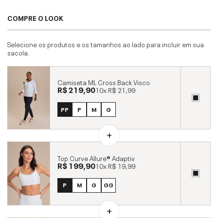
COMPRE O LOOK
Selecione os produtos e os tamanhos ao lado para incluir em sua
sacola.
Camiseta ML Cross Back Visco
R$ 219,90
10x
R$ 21,99
PP
P
M
G
Top Curve Allure® Adaptiv
R$ 199,90
10x
R$ 19,99
P
M
G
GG