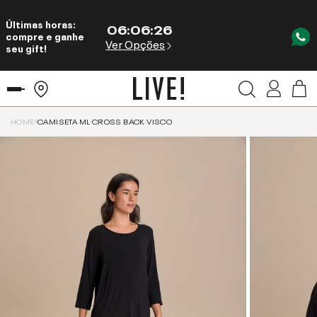
Últimas horas:
06
:
06
:
26
compre e ganhe
Ver Opções
seu gift!
HOME
CAMISETA ML CROSS BACK VISCO