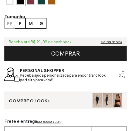
Tamanho
PP
P
M
G
Receba até
R$ 21,99
de cashback
Saiba mais ›
COMPRAR
PERSONAL SHOPPER
Receba ajuda personalizada para encontrar o look
perfeito para você!
COMPRE O LOOK ›
Frete e entrega
Não sabe seu CEP?