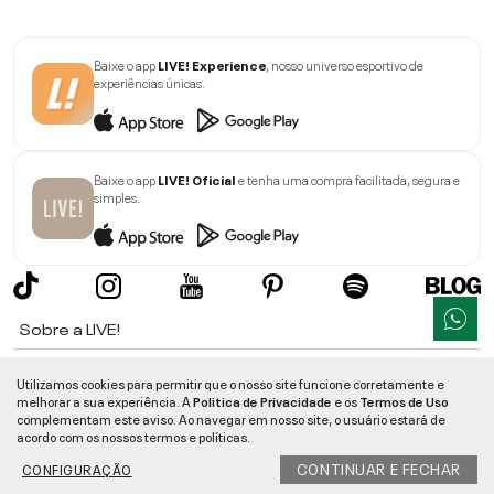
Baixe o app
LIVE! Experience
, nosso universo esportivo de
experiências únicas.
Baixe o app
LIVE! Oficial
e tenha uma compra facilitada, segura e
simples.
Sobre a LIVE!
Institucional
Utilizamos cookies para permitir que o nosso site funcione corretamente e
melhorar a sua experiência. A
Politica de Privacidade
e os
Termos de Uso
Informações
complementam este aviso. Ao navegar em nosso site, o usuário estará de
acordo com os nossos termos e políticas.
Ajuda
CONTINUAR E FECHAR
CONFIGURAÇÃO