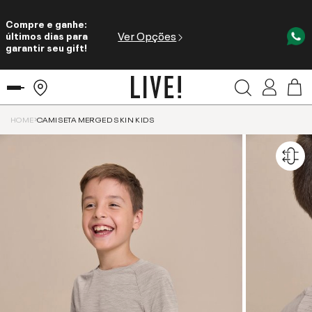
Compre e ganhe:
Ver Opções
últimos dias para
garantir seu gift!
HOME
CAMISETA MERGED SKIN KIDS