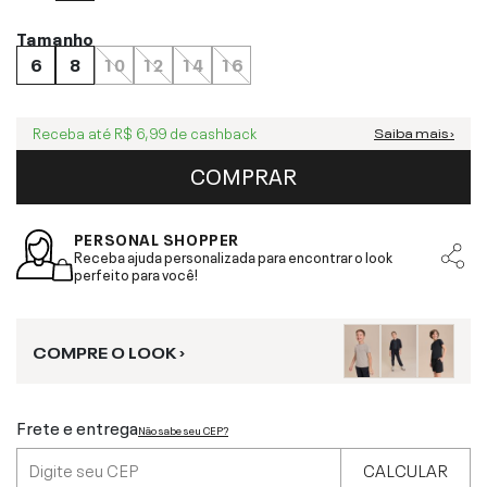
Tamanho
6
8
10
12
14
16
Receba até
R$ 6,99
de cashback
Saiba mais ›
COMPRAR
PERSONAL SHOPPER
Receba ajuda personalizada para encontrar o look
perfeito para você!
COMPRE O LOOK ›
Frete e entrega
Não sabe seu CEP?
CALCULAR