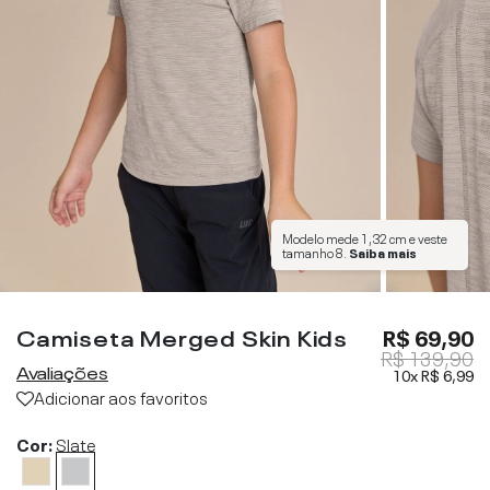
Modelo mede
1,32 cm
e veste
tamanho
8
.
Saiba mais
Camiseta Merged Skin Kids
R$ 69,90
R$ 139,90
Avaliações
10x
R$ 6,99
Adicionar aos favoritos
Cor:
Slate