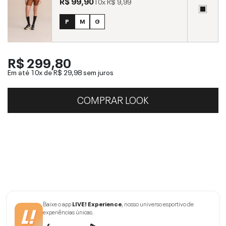
R$ 99,90
10x
R$ 9,99
P
M
G
R$ 299,80
Em até 10x de
R$ 29,98
sem juros
COMPRAR LOOK
Baixe o app
LIVE! Experience
, nosso universo esportivo de
experiências únicas.