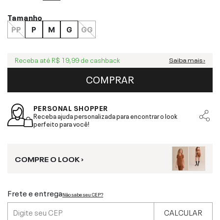
Tamanho
PP
P
M
G
GG
Receba até
R$ 19,99
de cashback
Saiba mais ›
COMPRAR
PERSONAL SHOPPER
Receba ajuda personalizada para encontrar o look
perfeito para você!
COMPRE O LOOK ›
Frete e entrega
Não sabe seu CEP?
CALCULAR