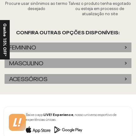
Procure usar sinônimos ao termo
Talvez o produto tenha esgotado
desejado
ou esteja em processo de
atualização no site
Ganhe 15% OFF*
CONFIRA OUTRAS OPÇÕES DISPONÍVEIS:
FEMININO
MASCULINO
ACESSÓRIOS
Baixe o app
LIVE! Experience
, nosso universo esportivo de
experiências únicas.