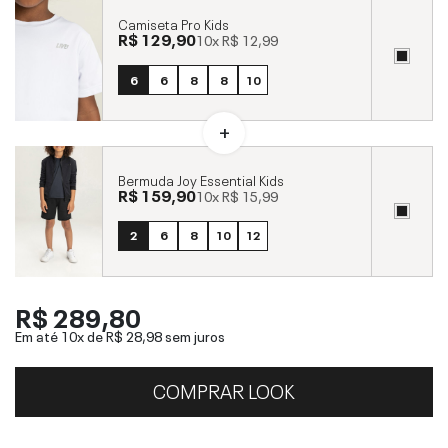
Camiseta Pro Kids
R$ 129,90
10x
R$ 12,99
6
6
8
8
10
Bermuda Joy Essential Kids
R$ 159,90
10x
R$ 15,99
2
6
8
10
12
R$ 289,80
Em até 10x de
R$ 28,98
sem juros
COMPRAR LOOK