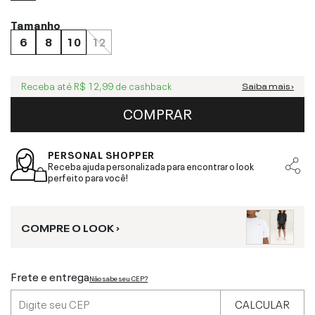
Tamanho
6
8
10
12
Receba até
R$ 12,99
de cashback
Saiba mais ›
COMPRAR
PERSONAL SHOPPER
Receba ajuda personalizada para encontrar o look
perfeito para você!
COMPRE O LOOK ›
Frete e entrega
Não sabe seu CEP?
CALCULAR