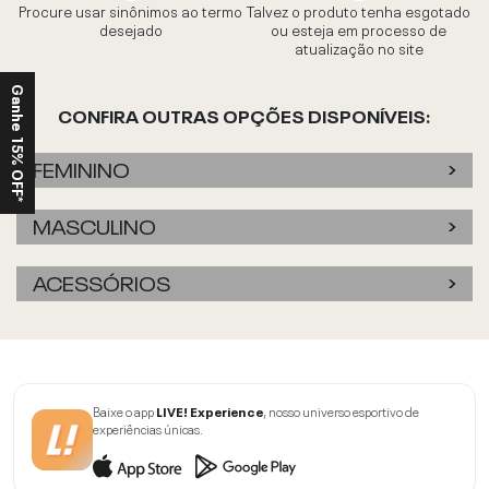
Procure usar sinônimos ao termo
Talvez o produto tenha esgotado
desejado
ou esteja em processo de
atualização no site
Ganhe 15% OFF*
CONFIRA OUTRAS OPÇÕES DISPONÍVEIS:
FEMININO
MASCULINO
ACESSÓRIOS
Baixe o app
LIVE! Experience
, nosso universo esportivo de
experiências únicas.