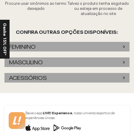
Procure usar sinônimos ao termo
Talvez o produto tenha esgotado
desejado
ou esteja em processo de
atualização no site
Ganhe 15% OFF*
CONFIRA OUTRAS OPÇÕES DISPONÍVEIS:
FEMININO
MASCULINO
ACESSÓRIOS
Baixe o app
LIVE! Experience
, nosso universo esportivo de
experiências únicas.