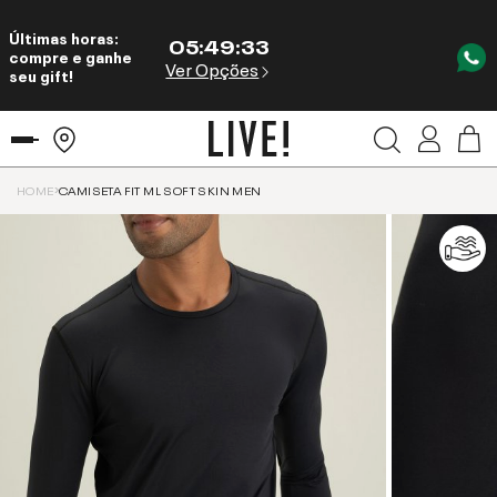
Últimas horas:
05
:
49
:
33
compre e ganhe
Ver Opções
seu gift!
HOME
CAMISETA FIT ML SOFT SKIN MEN