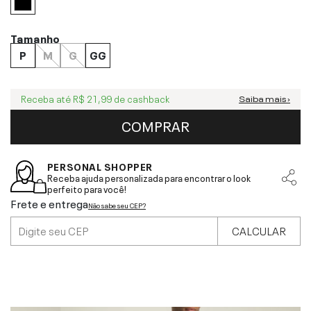
Tamanho
P
M
G
GG
Receba até
R$ 21,99
de cashback
Saiba mais ›
COMPRAR
PERSONAL SHOPPER
Receba ajuda personalizada para encontrar o look
perfeito para você!
Frete e entrega
Não sabe seu CEP?
CALCULAR