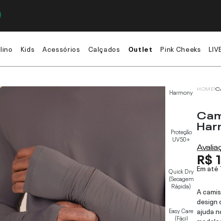
lino
Kids
Acessórios
Calçados
Outlet
Pink Cheeks
LIV
HOME
C
Harmony
Cam
Har
Proteção
UV50+
Avali
R$ 
Em até
Quick Dry
(Secagem
Rápida)
A camis
design 
Easy Care
ajuda n
(Fácil
modela