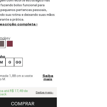
 fazendo bolso funcional para
 pequenos pertences pessoais,
ando sua rotina e deixando suas mãos
urante a prática.
descrição completa ›
mokey
nho
M
G
GG
 mede
1,88 cm
e veste
Saiba
o
M
.
mais
ba até
R$ 17,49
de
Saiba mais ›
back
COMPRAR