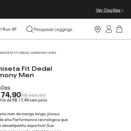
Ver Opções
Leggings
Pesquisar:
Moda Praia
E! Run XP
Tops
AMISETA FIT DEDAL HARMONY MEN
iseta Fit Dedal
mony Men
ações
174,90
R$ 349,90
 10x de
R$ 17,49
sem juros
eta men de manga longa, possui
de alta Performance tecnológica que
o desempenho esportivo! Sua
gem com recorte estratégico nas