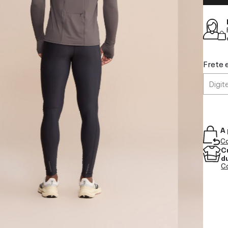
Frete 
A 
Co
C
d
Co