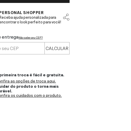
PERSONAL SHOPPER
Receba ajuda personalizada para
encontrar o look perfeito para você!
e entrega
Não sabe seu CEP?
CALCULAR
primeira troca é fácil e gratuita.
nfira as opções de troca aqui.
uidar do produto o torna mais
urável.
nfira os cuidados com o produto.