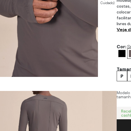
Cuidado)
costas,
colocar
facilit
livres d
Veja 
Cor:
S
Tama
P
Modelo
tamanh
Rece
cash