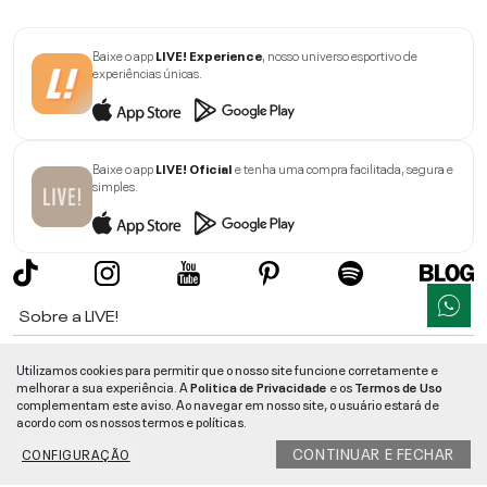
Baixe o app
LIVE! Experience
, nosso universo esportivo de
experiências únicas.
Baixe o app
LIVE! Oficial
e tenha uma compra facilitada, segura e
simples.
Sobre a LIVE!
Institucional
Utilizamos cookies para permitir que o nosso site funcione corretamente e
melhorar a sua experiência. A
Politica de Privacidade
e os
Termos de Uso
Informações
complementam este aviso. Ao navegar em nosso site, o usuário estará de
acordo com os nossos termos e políticas.
Ajuda
CONTINUAR E FECHAR
CONFIGURAÇÃO