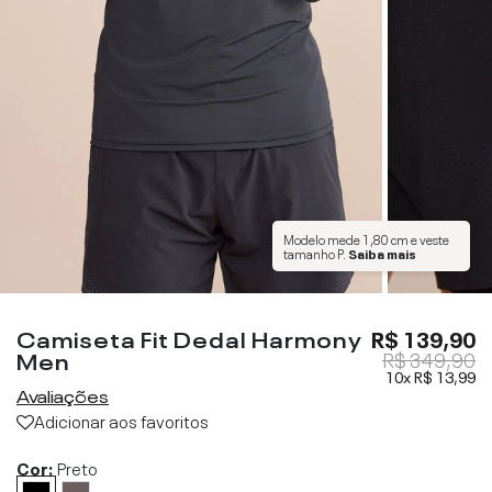
Modelo mede
1,80 cm
e veste
tamanho
P
.
Saiba mais
Camiseta Fit Dedal Harmony
R$ 139,90
Men
R$ 349,90
10x
R$ 13,99
Avaliações
Adicionar aos favoritos
Cor:
Preto