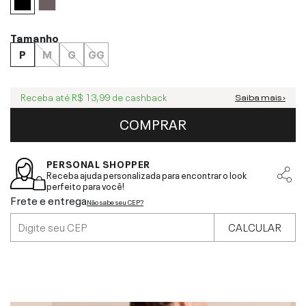
Tamanho
P
M
G
GG
Receba até
R$ 13,99
de cashback
Saiba mais ›
COMPRAR
PERSONAL SHOPPER
Receba ajuda personalizada para encontrar o look
perfeito para você!
Frete e entrega
Não sabe seu CEP?
CALCULAR