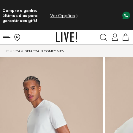
Compre e ganhe:
Ver Opções
últimos dias para
garantir seu gift!
HOME
CAMISETA TRAIN COMFY MEN