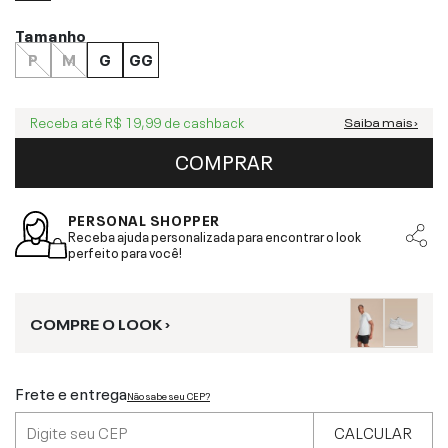
Tamanho
P
M
G
GG
Receba até
R$ 19,99
de cashback
Saiba mais ›
COMPRAR
PERSONAL SHOPPER
Receba ajuda personalizada para encontrar o look
perfeito para você!
COMPRE O LOOK ›
Frete e entrega
Não sabe seu CEP?
CALCULAR