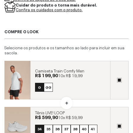
Cuidar do produto o torna mais durável.
Confira os cuidados com o produto.
COMPRE O LOOK
Selecione os produtos e os tamanhos ao lado para incluir em sua
sacola.
Camiseta Train Comfy Men
R$ 199,90
10x
R$ 19,99
G
GG
Tênis LIVE! LOOP
R$ 599,90
10x
R$ 59,99
34
35
36
37
38
40
41