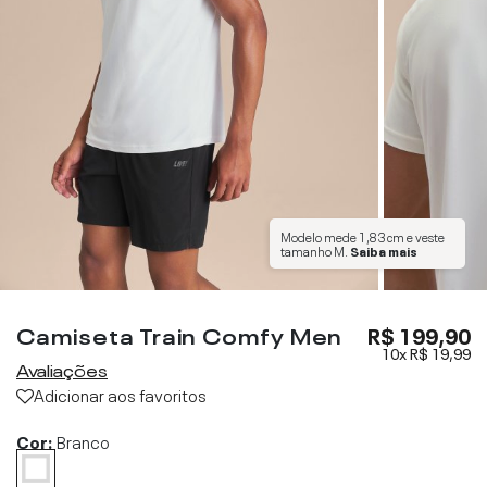
Modelo mede
1,83 cm
e veste
tamanho
M
.
Saiba mais
Camiseta Train Comfy Men
R$ 199,90
10x
R$ 19,99
Avaliações
Adicionar aos favoritos
Cor:
Branco