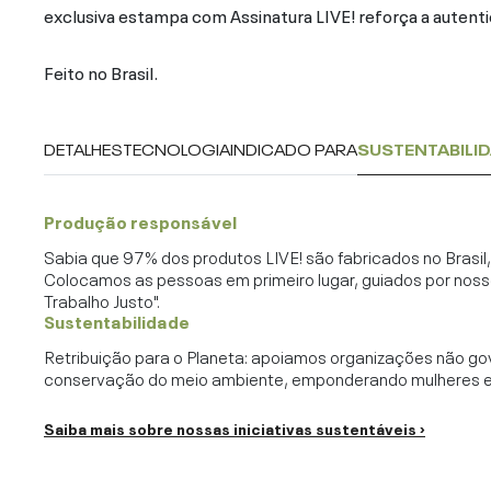
exclusiva estampa com Assinatura LIVE! reforça a autenti
Feito no Brasil.
DETALHES
TECNOLOGIA
INDICADO PARA
SUSTENTABILI
Produção responsável
Sabia que 97% dos produtos LIVE! são fabricados no Brasi
Colocamos as pessoas em primeiro lugar, guiados por noss
Trabalho Justo".
Sustentabilidade
Retribuição para o Planeta: apoiamos organizações não go
conservação do meio ambiente, emponderando mulheres e c
Saiba mais sobre nossas iniciativas sustentáveis ›