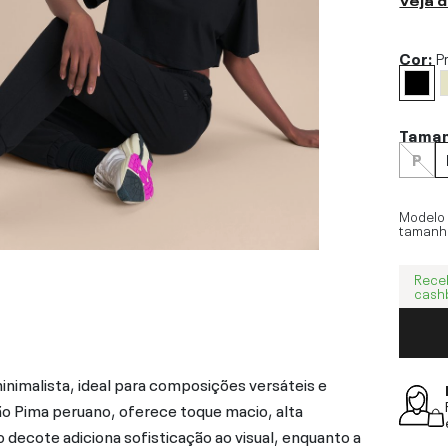
Cor:
P
Tama
P
Modelo
tamanh
Rece
cash
imalista, ideal para composições versáteis e
 Pima peruano, oferece toque macio, alta
 decote adiciona sofisticação ao visual, enquanto a