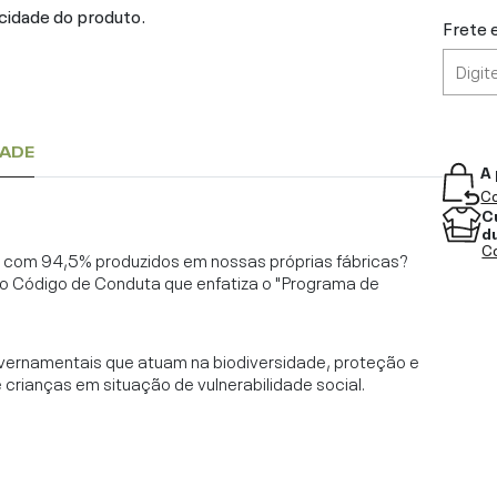
cidade do produto.
Frete 
DADE
A 
Co
C
d
Co
l, com 94,5% produzidos em nossas próprias fábricas?
o Código de Conduta que enfatiza o "Programa de
vernamentais que atuam na biodiversidade, proteção e
rianças em situação de vulnerabilidade social.