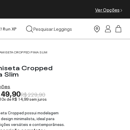
Ver Opções
Tops
Pesquisar:
Leggings
E! Run XP
Moda Praia
AMISETA CROPPED PIMA SLIM
iseta Cropped
a Slim
ações
149,90
R$ 229,90
 10x de
R$ 14,99
sem juros
seta Cropped possui modelagem
 design minimalista, ideal para
ições versáteis e contemporâneas.
descrição completa ›