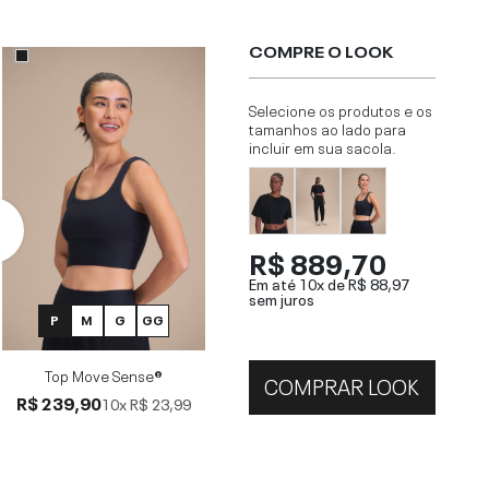
COMPRE O LOOK
Selecione os produtos e os
tamanhos ao lado para
incluir em sua sacola.
R$ 889,70
Em até 10x de
R$ 88,97
sem juros
P
M
G
GG
Top Move Sense®
COMPRAR LOOK
R$ 239,90
10x
R$ 23,99