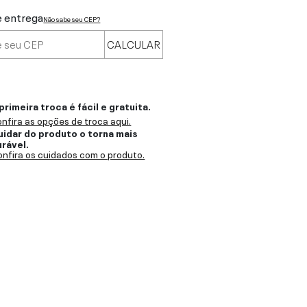
e entrega
Não sabe seu CEP?
CALCULAR
primeira troca é fácil e gratuita.
nfira as opções de troca aqui.
uidar do produto o torna mais
urável.
nfira os cuidados com o produto.