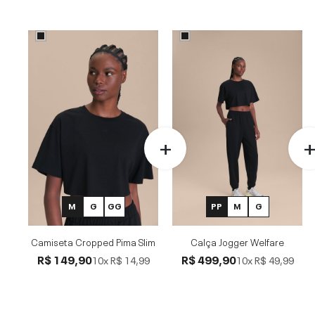
M
G
GG
PP
M
G
Camiseta Cropped Pima Slim
Calça Jogger Welfare
R$ 149,90
R$ 499,90
10x
R$ 14,99
10x
R$ 49,99