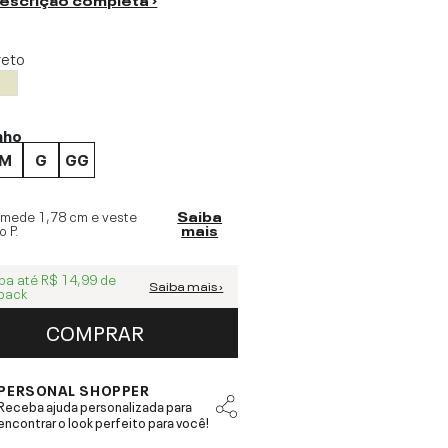
reto
nho
M
G
GG
 mede
1,78 cm
e veste
Saiba
o
P
.
mais
ba até
R$ 14,99
de
Saiba mais ›
back
COMPRAR
PERSONAL SHOPPER
Receba ajuda personalizada para
encontrar o look perfeito para você!