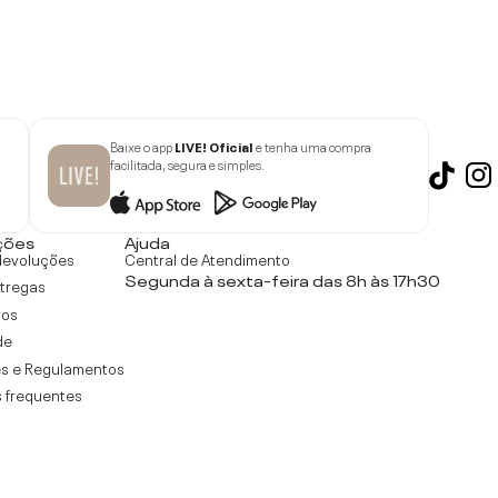
Baixe o app
LIVE! Oficial
e tenha uma compra
facilitada, segura e simples.
ções
Ajuda
devoluções
Central de Atendimento
Segunda à sexta-feira das 8h às 17h30
ntregas
tos
de
s e Regulamentos
 frequentes