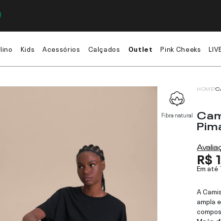
lino
Kids
Acessórios
Calçados
Outlet
Pink Cheeks
LIV
HOME
C
Cam
Fibra natural
Pim
Avali
R$ 
Em até
A Cami
ampla e
compos
Veja 