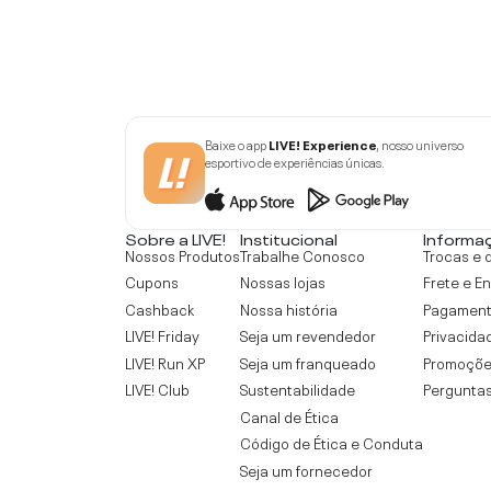
Baixe o app
LIVE! Experience
, nosso universo
esportivo de experiências únicas.
Sobre a LIVE!
Institucional
Informa
Nossos Produtos
Trabalhe Conosco
Trocas e 
Cupons
Nossas lojas
Frete e E
Cashback
Nossa história
Pagamen
LIVE! Friday
Seja um revendedor
Privacida
LIVE! Run XP
Seja um franqueado
Promoçõe
LIVE! Club
Sustentabilidade
Perguntas
Canal de Ética
Código de Ética e Conduta
Seja um fornecedor