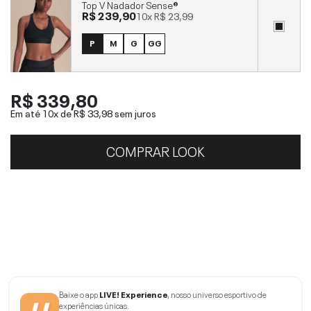
Top V Nadador Sense®
R$ 239,90
10x
R$ 23,99
P
M
G
GG
R$ 339,80
Em até 10x de
R$ 33,98
sem juros
COMPRAR LOOK
Baixe o app
LIVE! Experience
, nosso universo esportivo de
experiências únicas.