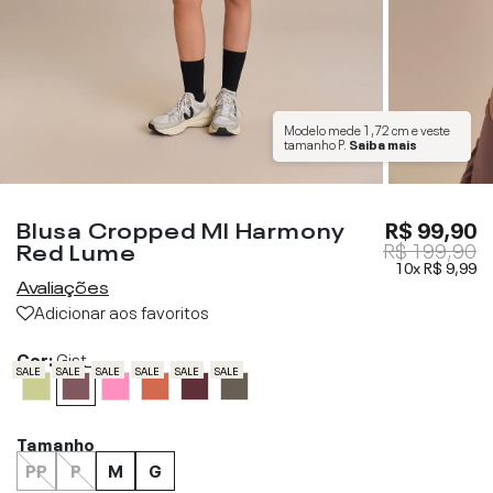
Modelo mede
1,72 cm
e veste
tamanho
P
.
Saiba mais
Blusa Cropped Ml Harmony
R$ 99,90
Red Lume
R$ 199,90
10x
R$ 9,99
Avaliações
Adicionar aos favoritos
Cor:
Gist
SALE
SALE
SALE
SALE
SALE
SALE
Tamanho
PP
P
M
G