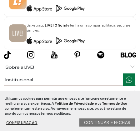
Baixe o app
LIVE! Oficial
e tenha uma compra facilitada, segura e
simples.
Sobre a LIVE!
Institucional
Informações
Utilizamos cookies para permitir que o nosso site funcione corretamente e
melhorar a sua experiência. A
Politica de Privacidade
e os
Termos de Uso
Ajuda
complementam este aviso. Ao navegar em nosso site, o usuário estará de
acordo com os nossos termos e políticas.
Segurança e Qualidade
CONTINUAR E FECHAR
CONFIGURAÇÃO
LIVE!
©
2026
- TODOS OS DIREITOS RESERVADOS -
RUA MANOEL FRANCISCO
DA COSTA, 1600 - BAIRRO VIEIRA - CEP 89257-207
-
JARAGUÁ DO SUL
/
SC
-
CNPJ:
05.108.435/0001-78
-
MAPA DO SITE