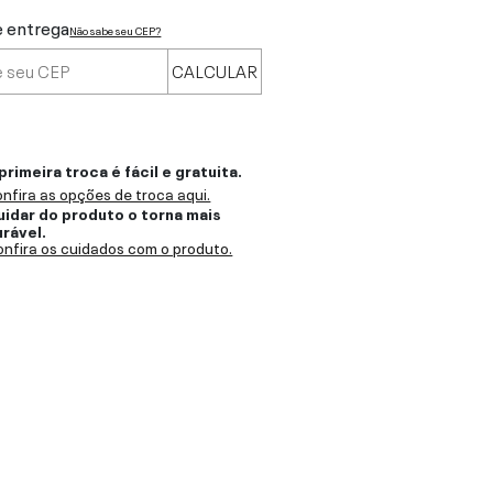
e entrega
Não sabe seu CEP?
CALCULAR
primeira troca é fácil e gratuita.
nfira as opções de troca aqui.
uidar do produto o torna mais
urável.
nfira os cuidados com o produto.