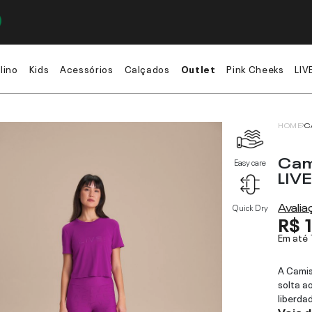
lino
Kids
Acessórios
Calçados
Outlet
Pink Cheeks
LIV
HOME
C
Cam
Easy care
LIV
Avali
Quick Dry
R$ 
Em até
A Camis
solta a
liberda
Veja 