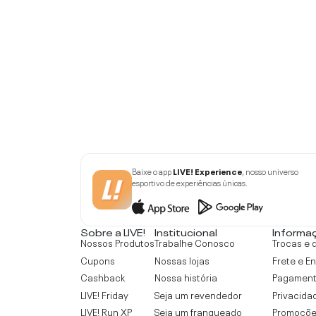
Baixe o app
LIVE! Experience
, nosso universo
esportivo de experiências únicas.
Sobre a LIVE!
Institucional
Informa
Nossos Produtos
Trabalhe Conosco
Trocas e 
Cupons
Nossas lojas
Frete e E
Cashback
Nossa história
Pagamen
LIVE! Friday
Seja um revendedor
Privacida
LIVE! Run XP
Seja um franqueado
Promoçõe