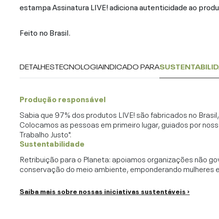
estampa Assinatura LIVE! adiciona autenticidade ao produ
Feito no Brasil.
DETALHES
TECNOLOGIA
INDICADO PARA
SUSTENTABILI
Produção responsável
Sabia que 97% dos produtos LIVE! são fabricados no Brasi
Colocamos as pessoas em primeiro lugar, guiados por noss
Trabalho Justo".
Sustentabilidade
Retribuição para o Planeta: apoiamos organizações não go
conservação do meio ambiente, emponderando mulheres e c
Saiba mais sobre nossas iniciativas sustentáveis ›