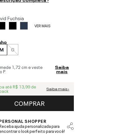
ivid Fuchsia
VER MAIS
nho
M
G
 mede
1,72 cm
e veste
Saiba
o
P
.
mais
ba até
R$ 13,99
de
Saiba mais ›
back
COMPRAR
PERSONAL SHOPPER
Receba ajuda personalizada para
encontrar o look perfeito para você!