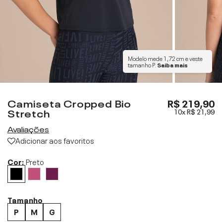
Modelo mede
1,72 cm
e veste
tamanho
P
.
Saiba mais
Camiseta Cropped Bio
R$ 219,90
Stretch
10x
R$ 21,99
Avaliações
Adicionar aos favoritos
Cor:
Preto
Tamanho
P
M
G