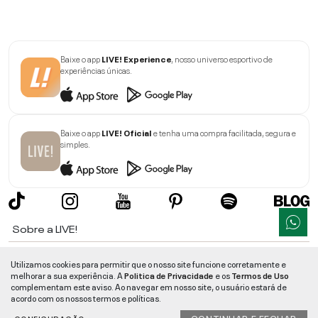
Baixe o app
LIVE! Experience
, nosso universo esportivo de
experiências únicas.
Baixe o app
LIVE! Oficial
e tenha uma compra facilitada, segura e
simples.
Sobre a LIVE!
Institucional
Utilizamos cookies para permitir que o nosso site funcione corretamente e
melhorar a sua experiência. A
Politica de Privacidade
e os
Termos de Uso
Informações
complementam este aviso. Ao navegar em nosso site, o usuário estará de
acordo com os nossos termos e políticas.
Ajuda