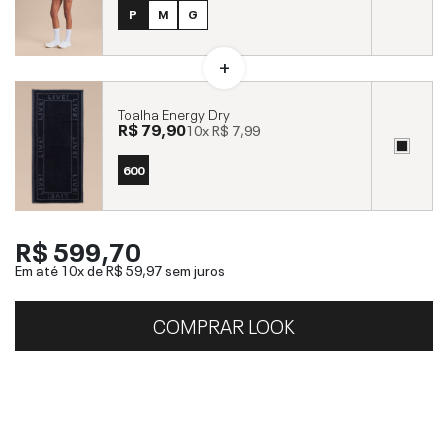
P
M
G
Toalha Energy Dry
R$ 79,90
10x
R$ 7,99
600
R$ 599,70
Em até 10x de
R$ 59,97
sem juros
COMPRAR LOOK