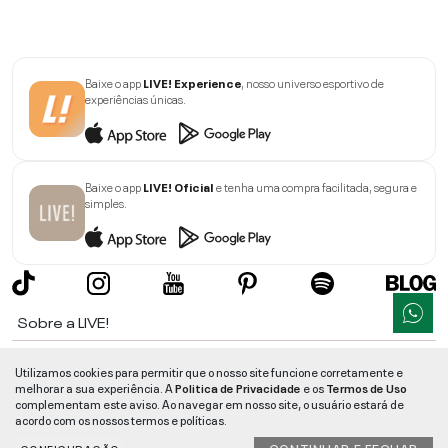
Baixe o app
LIVE! Experience
, nosso universo esportivo de
experiências únicas.
Baixe o app
LIVE! Oficial
e tenha uma compra facilitada, segura e
simples.
Sobre a LIVE!
Institucional
Utilizamos cookies para permitir que o nosso site funcione corretamente e
melhorar a sua experiência. A
Politica de Privacidade
e os
Termos de Uso
Informações
complementam este aviso. Ao navegar em nosso site, o usuário estará de
acordo com os nossos termos e políticas.
Ajuda