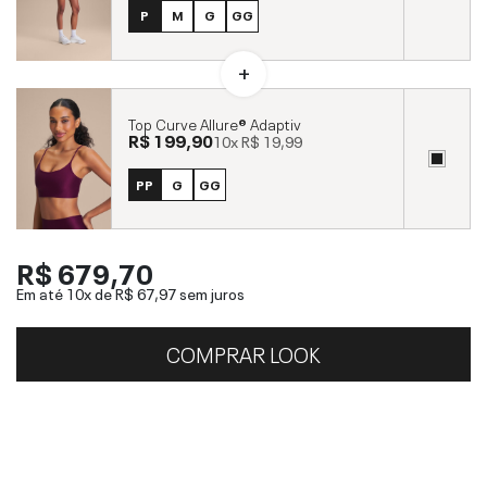
P
M
G
GG
Top Curve Allure® Adaptiv
R$ 199,90
10x
R$ 19,99
PP
G
GG
R$ 679,70
Em até 10x de
R$ 67,97
sem juros
COMPRAR LOOK