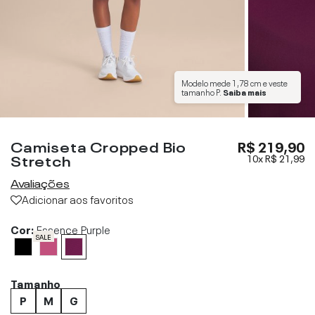
Modelo mede
1,78 cm
e veste
tamanho
P
.
Saiba mais
Camiseta Cropped Bio
R$ 219,90
Stretch
10x
R$ 21,99
Avaliações
Adicionar aos favoritos
Cor:
Essence Purple
SALE
Tamanho
P
M
G