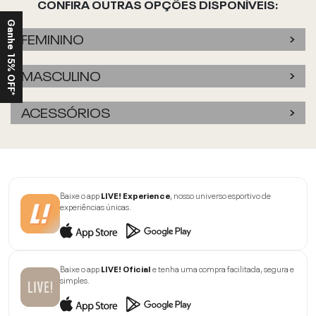
CONFIRA OUTRAS OPÇÕES DISPONÍVEIS:
Ganhe 15% OFF*
FEMININO
MASCULINO
ACESSÓRIOS
Baixe o app
LIVE! Experience
, nosso universo esportivo de
experiências únicas.
Baixe o app
LIVE! Oficial
e tenha uma compra facilitada, segura e
simples.