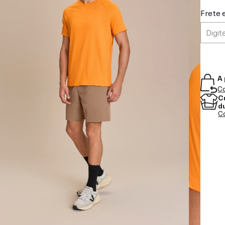
Frete 
A 
Co
C
d
Co