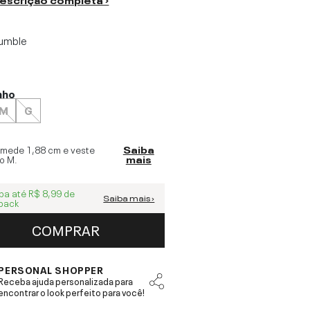
umble
nho
M
G
 mede
1,88 cm
e veste
Saiba
o
M
.
mais
ba até
R$ 8,99
de
Saiba mais ›
back
COMPRAR
PERSONAL SHOPPER
Receba ajuda personalizada para
encontrar o look perfeito para você!