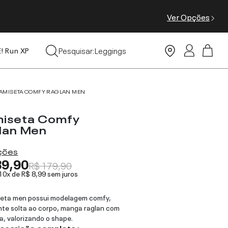
Ver Opções
Leggings
Pesquisar:
Moda Praia
E! Run XP
Tops
AMISETA COMFY RAGLAN MEN
iseta Comfy
lan Men
ações
89,90
R$ 179,90
 10x de
R$ 8,99
sem juros
seta men possui modelagem comfy,
te solta ao corpo, manga raglan com
, valorizando o shape.
descrição completa ›