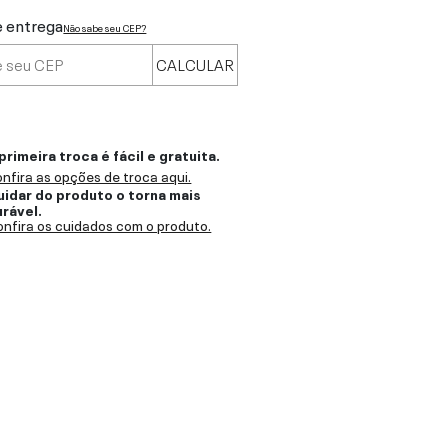
e entrega
Não sabe seu CEP?
CALCULAR
primeira troca é fácil e gratuita.
nfira as opções de troca aqui.
uidar do produto o torna mais
urável.
nfira os cuidados com o produto.