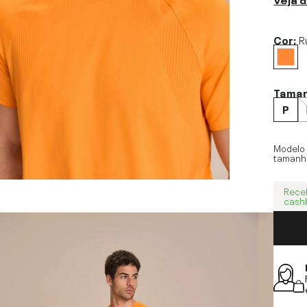
Cor:
R
Tama
P
Modelo
tamanh
Rece
cash