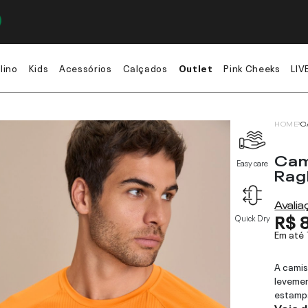
lino
Kids
Acessórios
Calçados
Outlet
Pink Cheeks
LIV
HOME
C
Cam
Easy care
Rag
Avali
R$ 
Quick Dry
Em até
A cami
levemen
estampa
Veja 