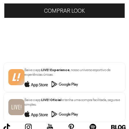
COMPRAR LOOK
Baixe o app
LIVE! Experience
, nosso universo esportivo de
experiências únicas.
Baixe o app
LIVE! Oficial
e tenha uma compra facilitada, segura e
simples.