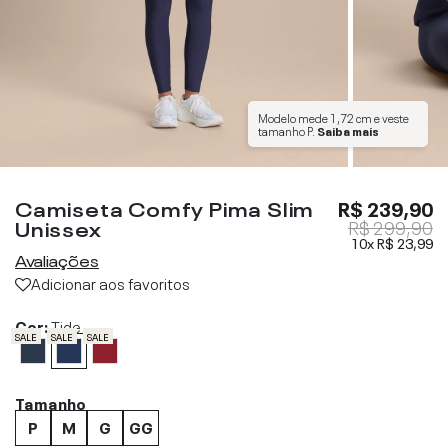
Modelo mede
1,72 cm
e veste
tamanho
P
.
Saiba mais
Camiseta Comfy Pima Slim
R$ 239,90
Unissex
R$ 299,90
10x
R$ 23,99
Avaliações
Adicionar aos favoritos
Cor:
Tide
SALE
SALE
SALE
Tamanho
P
M
G
GG