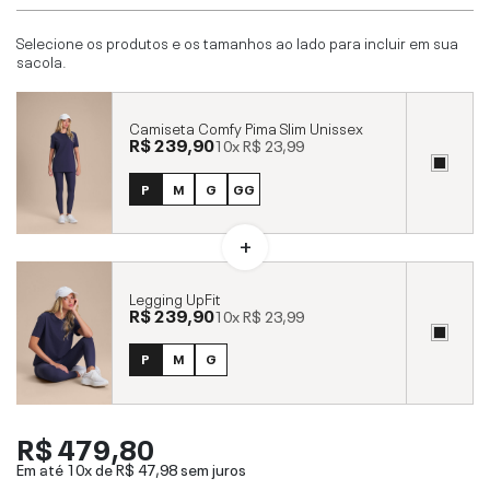
Selecione os produtos e os tamanhos ao lado para incluir em sua
sacola.
Camiseta Comfy Pima Slim Unissex
R$ 239,90
10x
R$ 23,99
P
M
G
GG
Legging UpFit
R$ 239,90
10x
R$ 23,99
P
M
G
R$ 479,80
Em até 10x de
R$ 47,98
sem juros