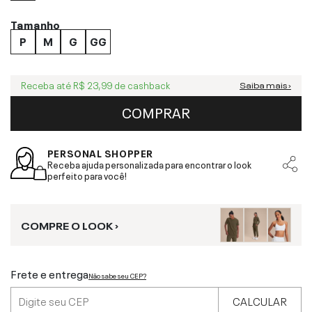
Tamanho
P
M
G
GG
Receba até
R$ 23,99
de cashback
Saiba mais ›
COMPRAR
PERSONAL SHOPPER
Receba ajuda personalizada para encontrar o look
perfeito para você!
COMPRE O LOOK ›
Frete e entrega
Não sabe seu CEP?
CALCULAR