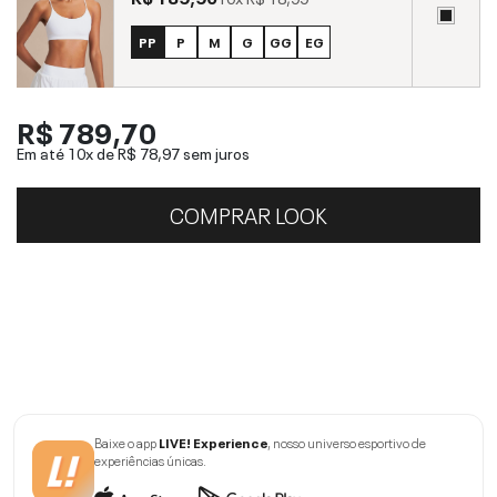
PP
P
M
G
GG
EG
R$ 789,70
Em até 10x de
R$ 78,97
sem juros
COMPRAR LOOK
Baixe o app
LIVE! Experience
, nosso universo esportivo de
experiências únicas.