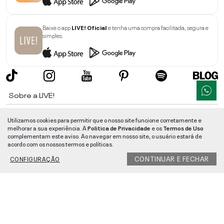
Baixe o app
LIVE! Oficial
e tenha uma compra facilitada, segura e
simples.
Sobre a LIVE!
Institucional
Utilizamos cookies para permitir que o nosso site funcione corretamente e
melhorar a sua experiência. A
Politica de Privacidade
e os
Termos de Uso
Informações
complementam este aviso. Ao navegar em nosso site, o usuário estará de
acordo com os nossos termos e políticas.
Ajuda
CONTINUAR E FECHAR
CONFIGURAÇÃO
Segurança e Qualidade
LIVE!
©
2026
- TODOS OS DIREITOS RESERVADOS -
RUA MANOEL FRANCISCO
DA COSTA, 1600 - BAIRRO VIEIRA - CEP 89257-207
-
JARAGUÁ DO SUL
/
SC
-
CNPJ:
05.108.435/0001-78
-
MAPA DO SITE