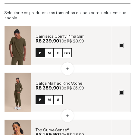
Selecione os produtos e os tamanhos ao lado para incluir em sua
sacola.
Camiseta Comfy Pima Slim
R$ 239,90
10x
R$ 23,99
P
M
G
GG
Calça Malhão Rino Stone
R$ 359,90
10x
R$ 35,99
P
M
G
Top Curve Sense®
R$ 189,90
10x
R$ 18,99