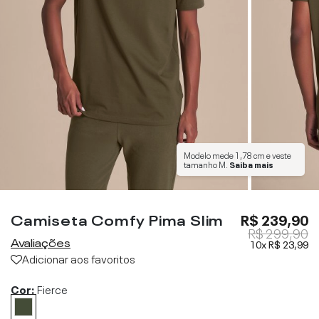
Modelo mede
1,78 cm
e veste
tamanho
M
.
Saiba mais
Camiseta Comfy Pima Slim
R$ 239,90
R$ 299,90
Avaliações
10x
R$ 23,99
Adicionar aos favoritos
Cor:
Fierce