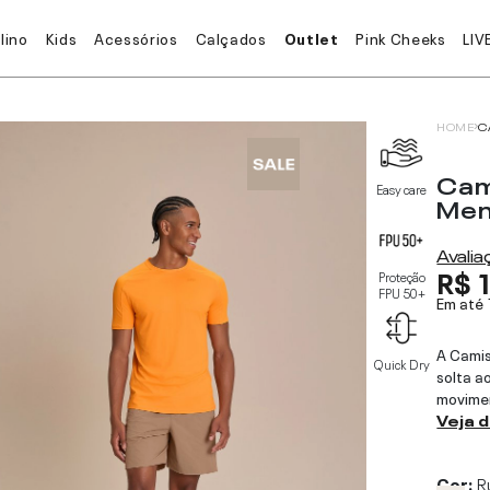
lino
Kids
Acessórios
Calçados
Outlet
Pink Cheeks
LIV
HOME
C
Cam
Easy care
Me
Avali
R$ 
Proteção
FPU 50+
Em até
A Cami
Quick Dry
solta a
movimen
Veja 
Cor:
R