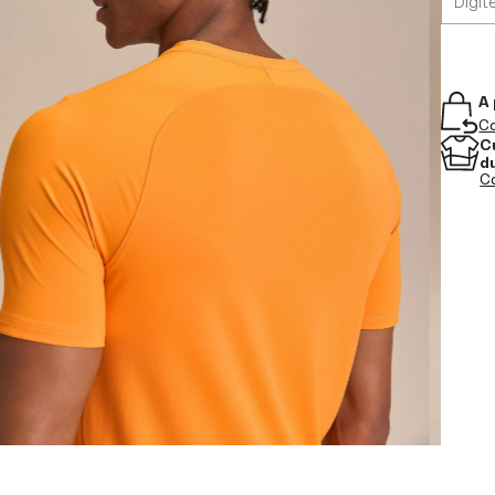
A 
Co
C
d
Co