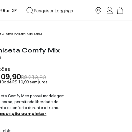
Tops
Leggings
Pesquisar:
E! Run XP
Moda Praia
AMISETA COMFY MIX MEN
iseta Comfy Mix
n
ações
109,90
R$ 219,90
 10x de
R$ 10,99
sem juros
seta Comfy Men possui modelagem
o corpo, permitindo liberdade de
to e conforto durante o treino.
descrição completa ›
umble