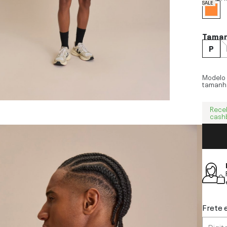
SALE
Tama
P
Modelo
tamanh
Rece
cash
Frete 