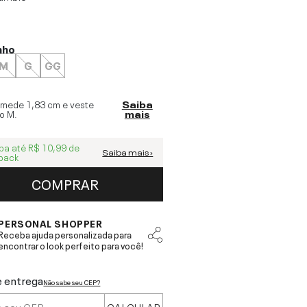
nho
M
G
GG
 mede
1,83 cm
e veste
Saiba
o
M
.
mais
ba até
R$ 10,99
de
Saiba mais ›
back
COMPRAR
PERSONAL SHOPPER
Receba ajuda personalizada para
encontrar o look perfeito para você!
e entrega
Não sabe seu CEP?
CALCULAR