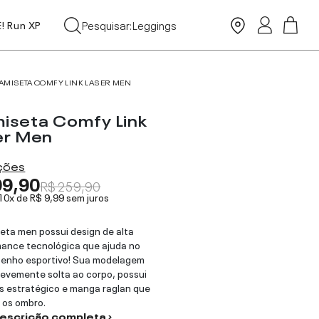
Tops
Leggings
Pesquisar:
E! Run XP
Moda Praia
AMISETA COMFY LINK LASER MEN
iseta Comfy Link
er Men
ações
99,90
R$ 259,90
 10x de
R$ 9,99
sem juros
eta men possui design de alta
ance tecnológica que ajuda no
enho esportivo! Sua modelagem
levemente solta ao corpo, possui
s estratégico e manga raglan que
a os ombro.
descrição completa ›