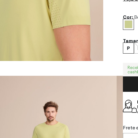
Cor:
B
Tama
P
Rece
cash
Frete 