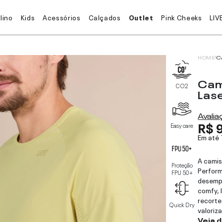
lino
Kids
Acessórios
Calçados
Outlet
Pink Cheeks
LIV
HOME
C
Cam
CO2
Las
Avali
R$ 
Easy care
Em até
A camis
Proteção
Perform
FPU 50+
desemp
comfy, 
recorte
Quick Dry
valoriz
Veja 