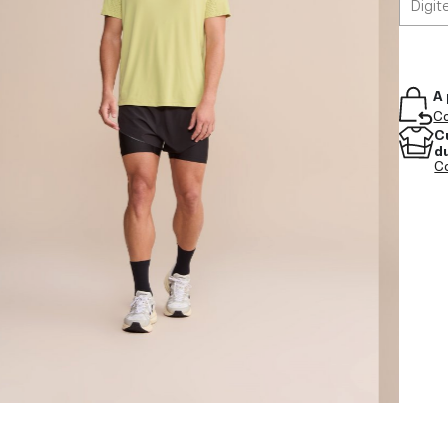
A 
Co
C
d
Co