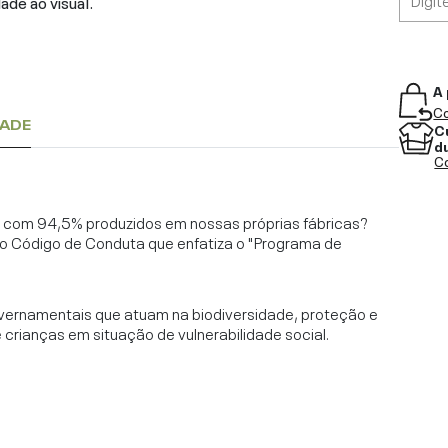
ade ao visual.
A 
Co
DADE
C
d
Co
l, com 94,5% produzidos em nossas próprias fábricas?
o Código de Conduta que enfatiza o "Programa de
vernamentais que atuam na biodiversidade, proteção e
rianças em situação de vulnerabilidade social.