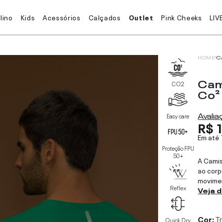
lino
Kids
Acessórios
Calçados
Outlet
Pink Cheeks
LIV
HOME
C
Cam
CO2
Co²
Avali
Easy care
R$ 
Em até
Proteção FPU
50+
A Cami
ao corp
movimen
Reflex
Veja 
Cor:
Tr
Quick Dry