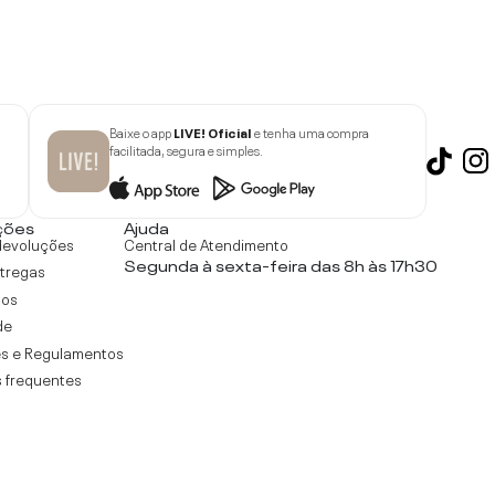
Baixe o app
LIVE! Oficial
e tenha uma compra
facilitada, segura e simples.
ções
Ajuda
devoluções
Central de Atendimento
Segunda à sexta-feira das 8h às 17h30
ntregas
tos
de
s e Regulamentos
 frequentes