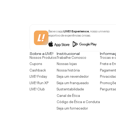
Baixe o app
LIVE! Experience
, nosso universo
esportivo de experiências únicas.
Sobre a LIVE!
Institucional
Informa
Nossos Produtos
Trabalhe Conosco
Trocas e 
Cupons
Nossas lojas
Frete e E
Cashback
Nossa história
Pagamen
LIVE! Friday
Seja um revendedor
Privacida
LIVE! Run XP
Seja um franqueado
Promoçõe
LIVE! Club
Sustentabilidade
Perguntas
Canal de Ética
Código de Ética e Conduta
Seja um fornecedor