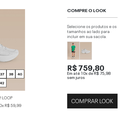
COMPRE O LOOK
Selecione os produtos e os
tamanhos ao lado para
incluir em sua sacola.
R$ 759,80
Em até 10x de
R$ 75,98
37
38
40
sem juros
42
E! LOOP
COMPRAR LOOK
0x
R$ 59,99