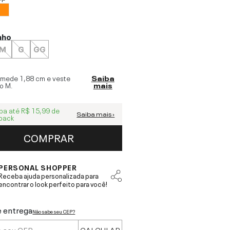
nho
M
G
GG
 mede
1,88 cm
e veste
Saiba
o
M
.
mais
ba até
R$ 15,99
de
Saiba mais ›
back
COMPRAR
PERSONAL SHOPPER
Receba ajuda personalizada para
encontrar o look perfeito para você!
e entrega
Não sabe seu CEP?
CALCULAR