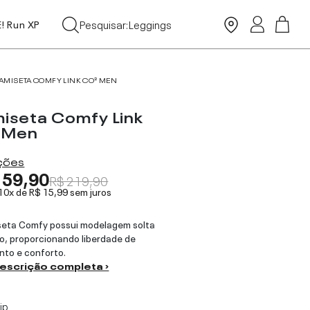
Tops
Pesquisar:
Leggings
E! Run XP
Moda Praia
AMISETA COMFY LINK CO² MEN
iseta Comfy Link
 Men
ações
159,90
R$ 219,90
 10x de
R$ 15,99
sem juros
seta Comfy possui modelagem solta
o, proporcionando liberdade de
to e conforto.
descrição completa ›
ip