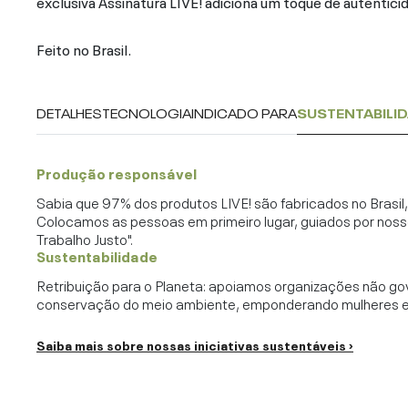
exclusiva Assinatura LIVE! adiciona um toque de autenticid
Feito no Brasil.
DETALHES
TECNOLOGIA
INDICADO PARA
SUSTENTABILI
Produção responsável
Sabia que 97% dos produtos LIVE! são fabricados no Brasi
Colocamos as pessoas em primeiro lugar, guiados por noss
Trabalho Justo".
Sustentabilidade
Retribuição para o Planeta: apoiamos organizações não go
conservação do meio ambiente, emponderando mulheres e c
Saiba mais sobre nossas iniciativas sustentáveis ›