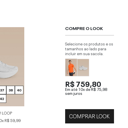
COMPRE O LOOK
Selecione os produtos e os
tamanhos ao lado para
incluir em sua sacola.
R$ 759,80
Em até 10x de
R$ 75,98
37
38
40
sem juros
42
E! LOOP
COMPRAR LOOK
0x
R$ 59,99