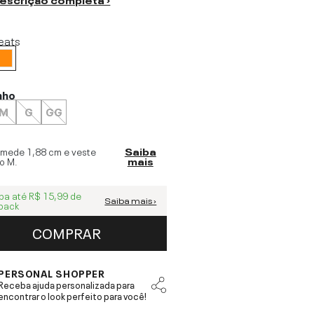
eats
nho
M
G
GG
 mede
1,88 cm
e veste
Saiba
o
M
.
mais
ba até
R$ 15,99
de
Saiba mais ›
back
COMPRAR
PERSONAL SHOPPER
Receba ajuda personalizada para
encontrar o look perfeito para você!