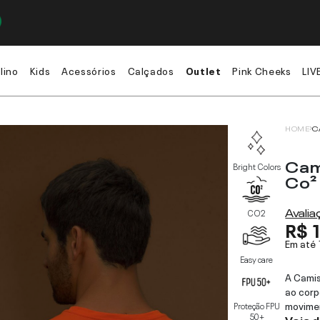
lino
Kids
Acessórios
Calçados
Outlet
Pink Cheeks
LIV
HOME
C
Cam
Bright Colors
Co²
Avali
CO2
R$ 
Em até
Easy care
A Cami
ao corp
movimen
Proteção FPU
50+
Veja 