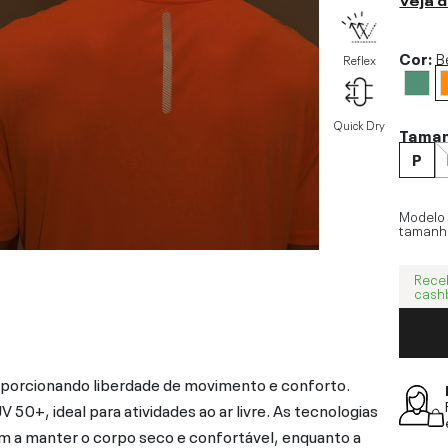
Cor:
B
Reflex
Quick Dry
Tama
P
Modelo
tamanh
Rece
cash
porcionando liberdade de movimento e conforto.
0+, ideal para atividades ao ar livre. As tecnologias
dam a manter o corpo seco e confortável, enquanto a