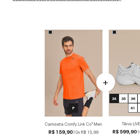
34
35
36
41
P
Tênis LIV
Camiseta Comfy Link Co² Men
R$ 599,90
R$ 159,90
1
10x
R$ 15,99