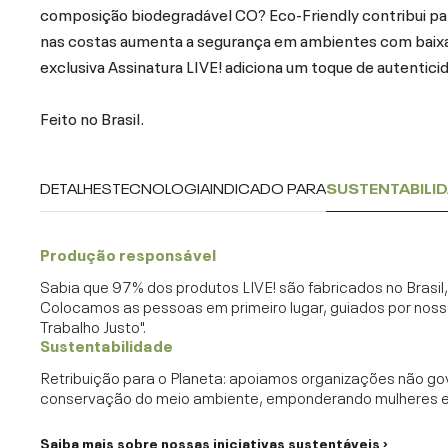
composição biodegradável CO? Eco-Friendly contribui par
nas costas aumenta a segurança em ambientes com baixa 
exclusiva Assinatura LIVE! adiciona um toque de autenticid
Feito no Brasil.
DETALHES
TECNOLOGIA
INDICADO PARA
SUSTENTABILI
Produção responsável
Sabia que 97% dos produtos LIVE! são fabricados no Brasi
Colocamos as pessoas em primeiro lugar, guiados por noss
Trabalho Justo".
Sustentabilidade
Retribuição para o Planeta: apoiamos organizações não go
conservação do meio ambiente, emponderando mulheres e c
Saiba mais sobre nossas iniciativas sustentáveis ›