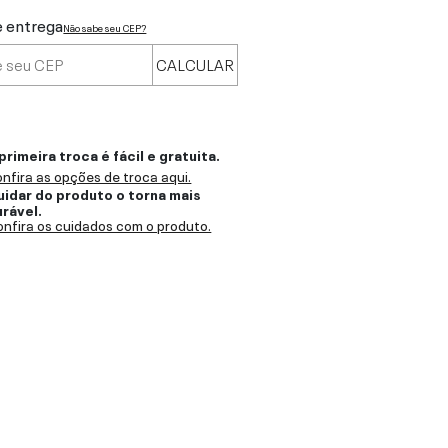
e entrega
Não sabe seu CEP?
CALCULAR
primeira troca é fácil e gratuita.
nfira as opções de troca aqui.
uidar do produto o torna mais
urável.
nfira os cuidados com o produto.