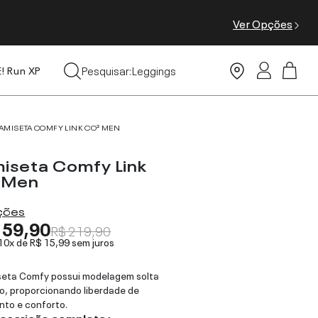
Ver Opções
Tops
Pesquisar:
Leggings
E! Run XP
Moda Praia
AMISETA COMFY LINK CO² MEN
iseta Comfy Link
 Men
ações
159,90
R$ 219,90
 10x de
R$ 15,99
sem juros
seta Comfy possui modelagem solta
o, proporcionando liberdade de
to e conforto.
descrição completa ›