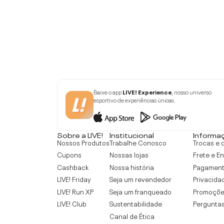
Baixe o app
LIVE! Experience
, nosso universo
esportivo de experiências únicas.
Sobre a LIVE!
Institucional
Informa
Nossos Produtos
Trabalhe Conosco
Trocas e 
Cupons
Nossas lojas
Frete e E
Cashback
Nossa história
Pagamen
LIVE! Friday
Seja um revendedor
Privacida
LIVE! Run XP
Seja um franqueado
Promoçõe
LIVE! Club
Sustentabilidade
Perguntas
Canal de Ética