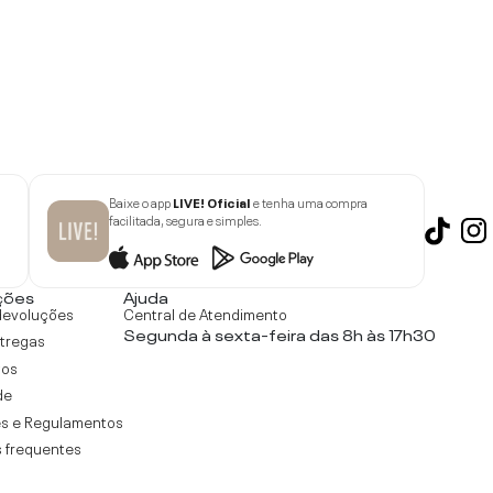
Baixe o app
LIVE! Oficial
e tenha uma compra
facilitada, segura e simples.
ções
Ajuda
devoluções
Central de Atendimento
Segunda à sexta-feira das 8h às 17h30
ntregas
tos
de
s e Regulamentos
 frequentes