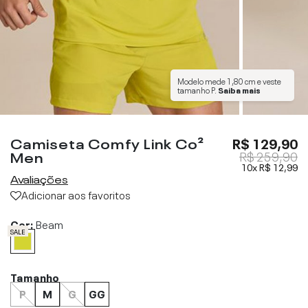
Modelo mede
1,80 cm
e veste
tamanho
P
.
Saiba mais
Camiseta Comfy Link Co²
R$ 129,90
Men
R$ 259,90
10x
R$ 12,99
Avaliações
Adicionar aos favoritos
Cor:
Beam
SALE
Tamanho
P
M
G
GG