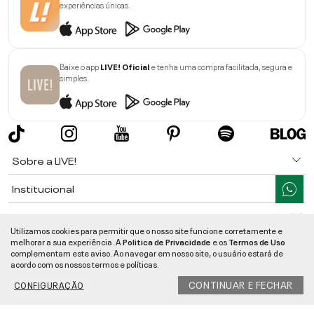
experiências únicas.
Baixe o app
LIVE! Oficial
e tenha uma compra facilitada, segura e
simples.
Sobre a LIVE!
Institucional
Informações
Utilizamos cookies para permitir que o nosso site funcione corretamente e
melhorar a sua experiência. A
Politica de Privacidade
e os
Termos de Uso
Ajuda
complementam este aviso. Ao navegar em nosso site, o usuário estará de
acordo com os nossos termos e políticas.
Segurança e Qualidade
CONTINUAR E FECHAR
CONFIGURAÇÃO
LIVE!
©
2026
- TODOS OS DIREITOS RESERVADOS -
RUA MANOEL FRANCISCO
DA COSTA, 1600 - BAIRRO VIEIRA - CEP 89257-207
-
JARAGUÁ DO SUL
/
SC
-
CNPJ:
05.108.435/0001-78
-
MAPA DO SITE