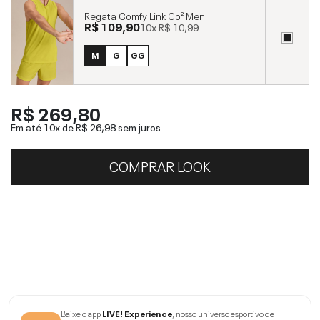
Regata Comfy Link Co² Men
R$ 109,90
10x
R$ 10,99
M
G
GG
R$ 269,80
Em até 10x de
R$ 26,98
sem juros
COMPRAR LOOK
Baixe o app
LIVE! Experience
, nosso universo esportivo de