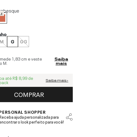
rabesque
LE
nho
M
G
GG
 mede
1,83 cm
e veste
Saiba
o
M
.
mais
ba até
R$ 8,99
de
Saiba mais ›
back
COMPRAR
PERSONAL SHOPPER
Receba ajuda personalizada para
encontrar o look perfeito para você!