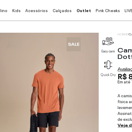
lino
Kids
Acessórios
Calçados
Outlet
Pink Cheeks
LIV
HOME
C
Cam
Easy care
Dot
Avali
R$ 
Quick Dry
Em até
A camis
física 
leveme
Assinat
de excl
Veja 