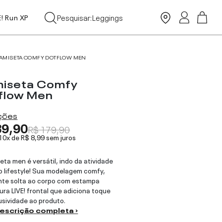
Tops
Pesquisar:
Leggings
E! Run XP
Moda Praia
AMISETA COMFY DOTFLOW MEN
iseta Comfy
flow Men
ações
89,90
R$ 179,90
 10x de
R$ 8,99
sem juros
eta men é versátil, indo da atividade
ao lifestyle! Sua modelagem comfy,
nte solta ao corpo com estampa
ura LIVE! frontal que adiciona toque
usividade ao produto.
descrição completa ›