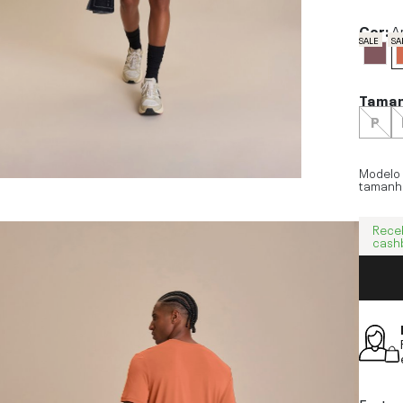
Cor:
A
SALE
SA
Tama
P
Modelo
tamanh
Rece
cash