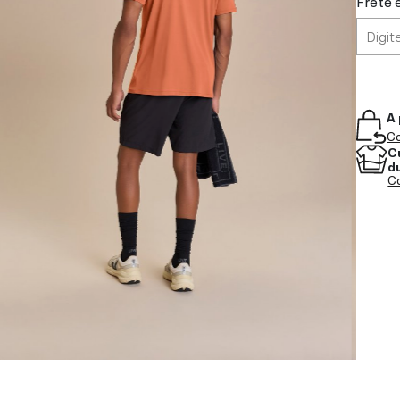
Frete 
A 
Co
C
d
Co