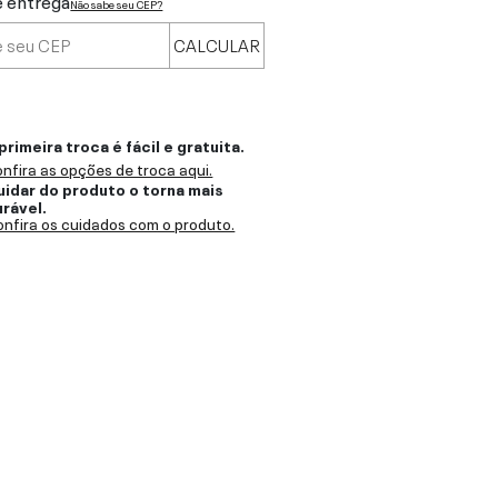
e entrega
Não sabe seu CEP?
CALCULAR
primeira troca é fácil e gratuita.
nfira as opções de troca aqui.
uidar do produto o torna mais
urável.
nfira os cuidados com o produto.