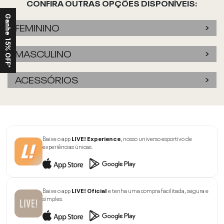
CONFIRA OUTRAS OPÇÕES DISPONÍVEIS:
Ganhe 15% OFF*
FEMININO
MASCULINO
ACESSÓRIOS
Baixe o app
LIVE! Experience
, nosso universo esportivo de
experiências únicas.
Baixe o app
LIVE! Oficial
e tenha uma compra facilitada, segura e
simples.